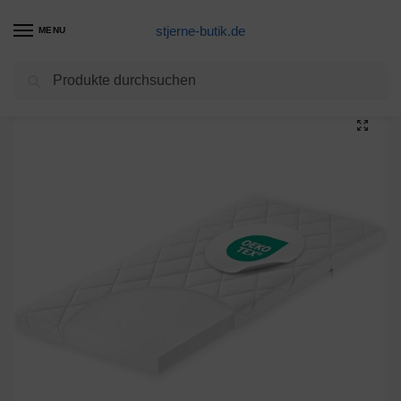
stjerne-butik.de
MENU
Suchen
Start
Matratzen Produkte
Zöllner 1850090400 – Wiegenmatratze Allegro, 90/40 cm, eckig
/
/