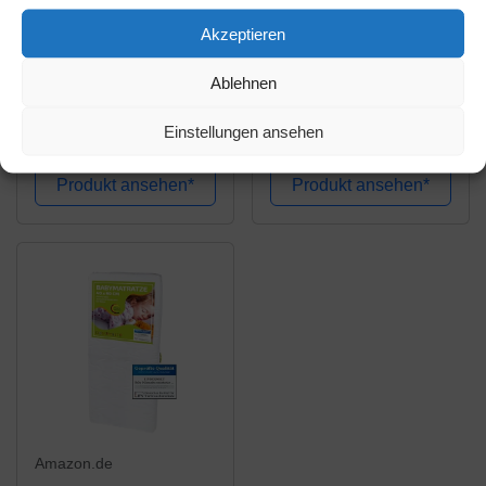
35,90€
47,99€
Akzeptieren
Julius Zöllner
Träumeland
Ablehnen
1550090400 -
Babymatratze Brise
Wiegenmatratze
Exclusiv |
Einstellungen ansehen
(eckig) Dr. Lübbe Air
Kindermatratze aus
Amazon / Ebay
Amazon / Ebay
Plus, 90 x 40 cm
punktelastischer
Produkt ansehen*
Produkt ansehen*
Kaltschaumkern für
Stubenkorb, Wiege,
Beistellbett |
Kinderbettmatratze
mit...
Amazon.de