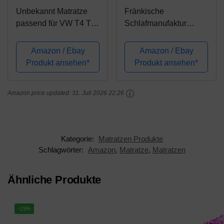
Unbekannt Matratze
Fränkische
passend für VW T4 T5
Schlafmanufaktur
T6 California 2er
Kaltschaum Matratze
Rücksitzbank
für T4/T5/T6 Multivan,
Amazon / Ebay
Amazon / Ebay
148x198x6cm anthrazit
148x185x7cm
Produkt ansehen*
Produkt ansehen*
Amazon price updated:
31. Juli 2026 22:26
Kategorie:
Matratzen Produkte
Schlagwörter:
Amazon
,
Matratze
,
Matratzen
Ähnliche Produkte
-19%