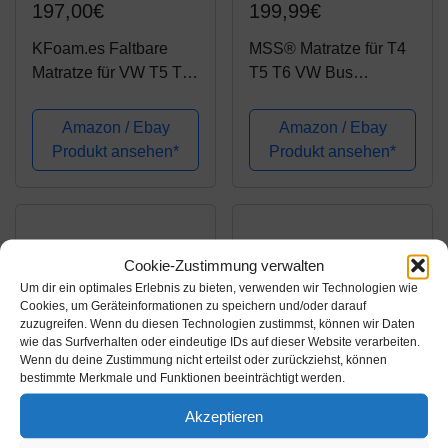
197,00€
199,99€
KFoam.es Faltbare
MSS® Matratze für T4
Matratze für VW T5 T6
T5 T6 VW Bus
Multivan California
Multivan Klappmatratze
Beach Caravelle 185 x
anthrazit wahlweise mit
Amazon / Ebay
Amazon / Ebay
148 x 8 cm
Lounge Kissen und
Produkt ansehen*
Produkt ansehen*
Tasche 185 x 147 x
8cm
Cookie-Zustimmung verwalten
Um dir ein optimales Erlebnis zu bieten, verwenden wir Technologien wie
Cookies, um Geräteinformationen zu speichern und/oder darauf
zuzugreifen. Wenn du diesen Technologien zustimmst, können wir Daten
wie das Surfverhalten oder eindeutige IDs auf dieser Website verarbeiten.
Wenn du deine Zustimmung nicht erteilst oder zurückziehst, können
bestimmte Merkmale und Funktionen beeinträchtigt werden.
Amazon.de
Amazon.de
Akzeptieren
149,00€
199,90€