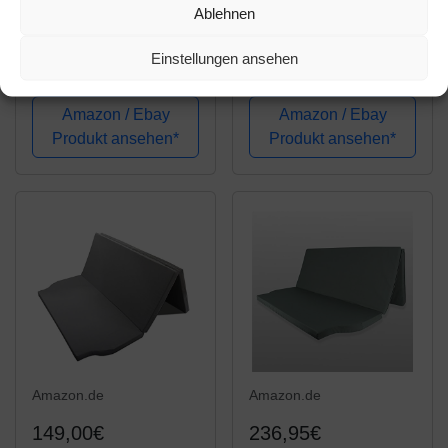
Ablehnen
Matratze VW T4 T5 T6
Mayaadi Home
Einstellungen ansehen
Multivan/California
Schlafauflage
Beach 148x186
Multiflexboard geeignet
Klappmatratze Bett
für VW T5 und T6
Amazon / Ebay
Amazon / Ebay
Schlafauflage
Faltmatratze
Produkt ansehen*
Produkt ansehen*
Matratzenauflage
185x148x8cm MH-
SAVWM Schwarz
Amazon.de
Amazon.de
149,00€
236,95€