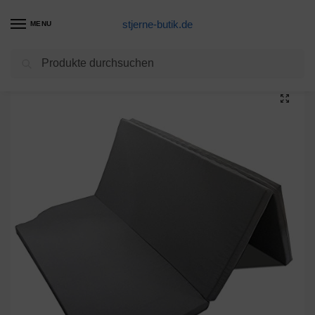
stjerne-butik.de
MENU
Suchen
Start
Matratzen Produkte
Unbekannt Matratze passend für VW T4 T5 T6 California 2er Rücksitzbank 148x198x6cm anthrazit
/
/