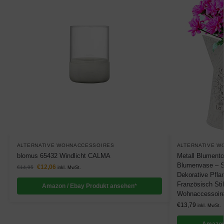
ALTERNATIVE WOHNACCESSOIRES
ALTERNATIVE W
blomus 65432 Windlicht CALMA
Metall Blumento
Blumenvase – S
€
12,06
€
14,95
inkl. MwSt.
Dekorative Pfla
Französisch Stil
Amazon / Ebay Produkt ansehen*
Wohnaccessoire
€
13,79
inkl. MwSt.
Amazon