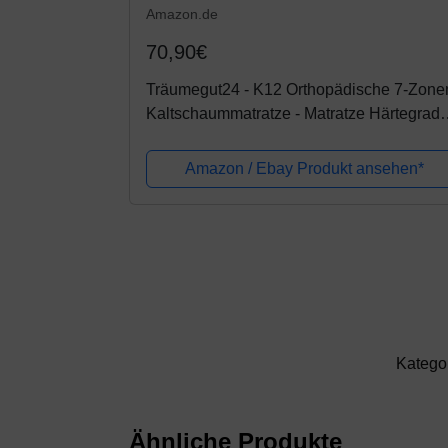
Amazon.de
70,90€
Träumegut24 - K12 Orthopädische 7-Zone
Kaltschaummatratze - Matratze Härtegrad
H2 / H3 - Rollmatratze (90 x 200 cm, H3)
Amazon / Ebay Produkt ansehen*
Katego
Ähnliche Produkte