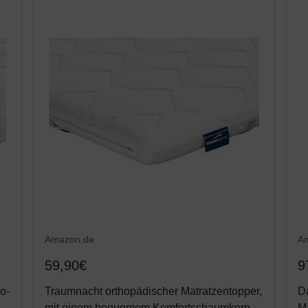
Amazon.de
A
59,90€
9
o-
Traumnacht orthopädischer Matratzentopper,
Da
mit einem bequemem Komfortschaumkern,
Ma