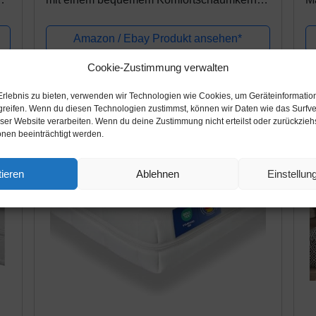
140 x 200 cm
F
Amazon / Ebay Produkt ansehen*
Cookie-Zustimmung verwalten
Erlebnis zu bieten, verwenden wir Technologien wie Cookies, um Geräteinformatio
greifen. Wenn du diesen Technologien zustimmst, können wir Daten wie das Surfve
eser Website verarbeiten. Wenn du deine Zustimmung nicht erteilst oder zurückzie
nen beeinträchtigt werden.
ieren
Ablehnen
Einstellu