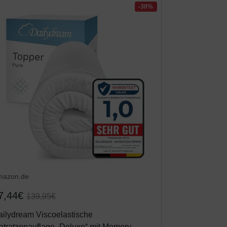
-30%
mazon.de
7,44€
139,95€
ilydream Viscoelastische
tratzenauflage „Deluxe“ mit Memory