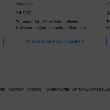
Amazon.de
A
74,90€
2
n
Träumegut24 - 10cm Orthopädische
Tr
Kaltschaum Matratzenauflage Matratzen
Ma
Topper Matratzenschoner Härtegrad wählbar
H2 / H3 (140 x 200 cm, H3)
Amazon / Ebay Produkt ansehen*
rie:
Matratzen Produkte
Schlagwörter:
Amazon
,
Matratze
,
Ma