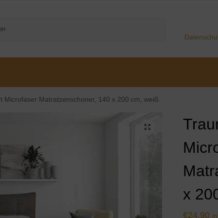
Suchen
Datenschu
 Microfaser Matratzenschoner, 140 x 200 cm, weiß
Trau
Micr
Matr
x 20
€
24,90
i