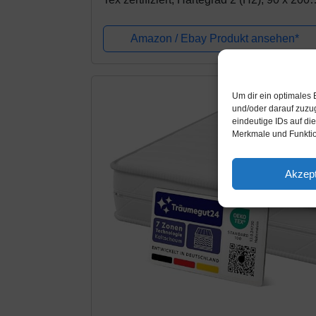
cm, weiß
Amazon / Ebay Produkt ansehen*
Um dir ein optimales 
und/oder darauf zuzu
eindeutige IDs auf di
Merkmale und Funktio
Akzept