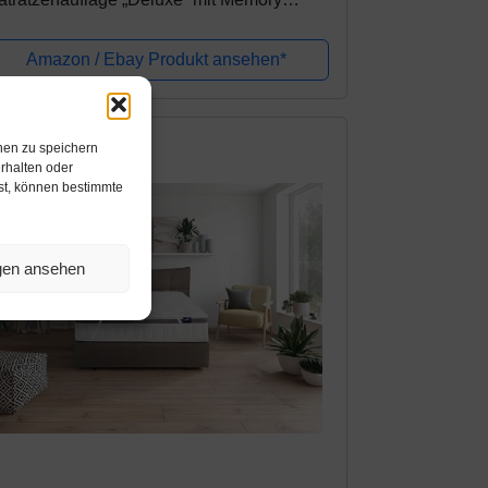
oam Effekt, 140x200x5cm
Amazon / Ebay Produkt ansehen*
nen zu speichern
rhalten oder
hst, können bestimmte
ngen ansehen