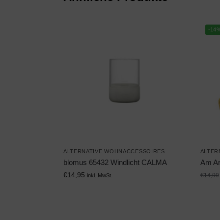
-14
ALTERNATIVE WOHNACCESSOIRES
ALTER
blomus 65432 Windlicht CALMA
Am Ar
€
14,95
€
14,99
inkl. MwSt.