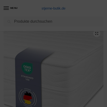
stjerne-butik.de
MENU
Suchen
Start
Matratzen Produkte
Träumegut24 – AquaFlex 16cm Wellness Kaltschaummatratze – 7-Zonen Matratze – Härtegrad H2 / H3 – ÖkoTex Rollmatratze (90 x 200 cm, H3)
/
/