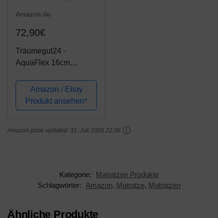
Amazon.de
72,90€
Träumegut24 -
AquaFlex 16cm
Wellness
Kaltschaummatratze -
Amazon / Ebay
7-Zonen Matratze -
Produkt ansehen*
Härtegrad H2 / H3 -
ÖkoTex Rollmatratze
Amazon price updated:
31. Juli 2026 22:36
(90 x 200 cm, H3)
Kategorie:
Matratzen Produkte
Schlagwörter:
Amazon
,
Matratze
,
Matratzen
Ähnliche Produkte