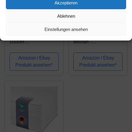
Akzeptieren
Amazon.de
Amazon.de
Ablehnen
219,90€
167,16€
179,99€
Einstellungen ansehen
Traumnacht Exklusiv
Amazon Marke -
1000er
Movian -
Tonnentaschenfederker
Hypoallergene und
nmatratze H4, 140 x
formstabile 2-in-1
Amazon / Ebay
Amazon / Ebay
200 cm, weiß
Matratze (H3 und H4),
Produkt ansehen*
Produkt ansehen*
90 x 200 x 20 cm