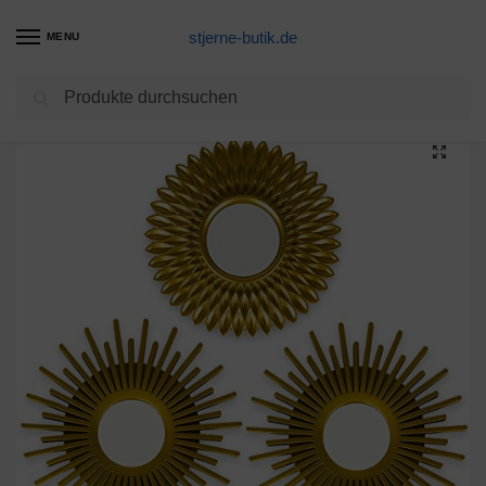
stjerne-butik.de
MENU
Suchen
Start
alternative Wohnaccessoires
Spiegel Rund Gold 3 Stück – BONNYCO | Spiegel Klein Wanddeko Wohnzimmer Haus und Schlafzimmer | Spiegel Wand zum Aufhängen und Dekorieren | Spiegel Vintage Originelles Geschenk für Frauen und Mama
/
/