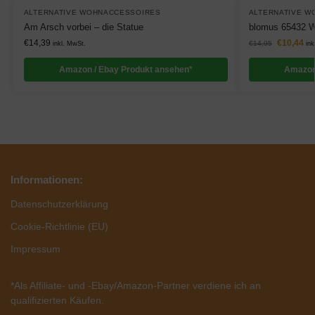
ALTERNATIVE WOHNACCESSOIRES
ALTERNATIVE W
Am Arsch vorbei – die Statue
blomus 65432 W
€
14,39
€
10,44
€
14,95
inkl. MwSt.
ink
Amazon / Ebay Produkt ansehen*
Amazon
Informationen:
Datenschutzerklärung
Cookie-Richtlinie (EU)
Impressum
*Als Affiliate- und -Ebay/Amazon-Partner verdiene ich an
qualifizierten Käufen.