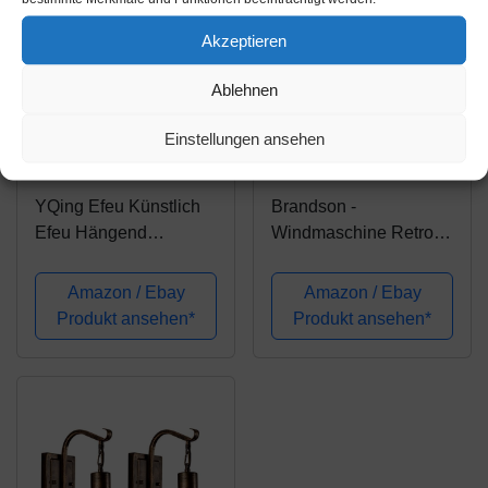
Akzeptieren
Ablehnen
Amazon.de
Amazon.de
Einstellungen ansehen
12,50€
79,85€
YQing Efeu Künstlich
Brandson -
Efeu Hängend
Windmaschine Retro
Girlande 12 Stück
Stil 120 Watt -
Efeugirlande Künstlich
Ventilator in Kupfer -
Amazon / Ebay
Amazon / Ebay
84 Ft Künstliches Efeu
Standventilator 50cm -
Produkt ansehen*
Produkt ansehen*
Hochzeit für Büro,
Bodenventilator - hoher
Küche, Garten, Party
Luftdurchsatz -
Wanddekoration
stufenlos neigbarer...