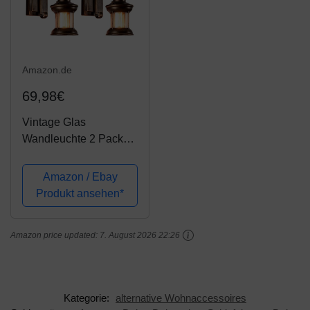
Amazon.de
69,98€
Vintage Glas
Wandleuchte 2 Pack
Rustikale Glas
Wandlampe Retro
Amazon / Ebay
Metall Schwarz Malerei
Produkt ansehen*
Farbe Wandleuchte für
Restaurant Home Bar
Amazon price updated:
7. August 2026 22:26
Schlafzimmer
Nachttisch...
Kategorie:
alternative Wohnaccessoires