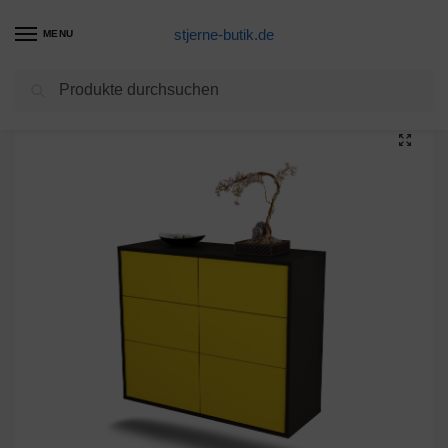
stjerne-butik.de
MENU
Suchen
Start
Unkategorisiert
Sideboard Tempe, Gelb, hängend (92x79x35cm)
/
/