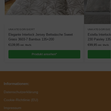
UNKATEGORISIERT
UNKATEGORISIE
Elegante Interlock Jersey Bettwäsche Sweet
Estella Interlo
Grass 3603-7 Bambus 135×200
230 Paisley 13
€
139,95
€
99,95
inkl. MwSt.
inkl. MwSt.
Produkt ansehen*
Informationen:
Datenschutzerklärung
Cookie-Richtlinie (EU)
Impressum