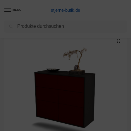
stjerne-butik.de
MENU
Suchen
Start
Unkategorisiert
Sideboard Tempe, Bordeaux, hängend (92x79x35cm)
/
/