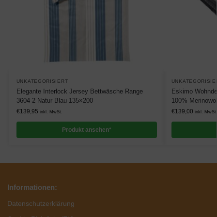
UNKATEGORISIERT
UNKATEGORISIE
Elegante Interlock Jersey Bettwäsche Range
Eskimo Wohndec
3604-2 Natur Blau 135×200
100% Merinowol
€
139,95
€
139,00
inkl. MwSt.
inkl. MwSt
Produkt ansehen*
Informationen:
Datenschutzerklärung