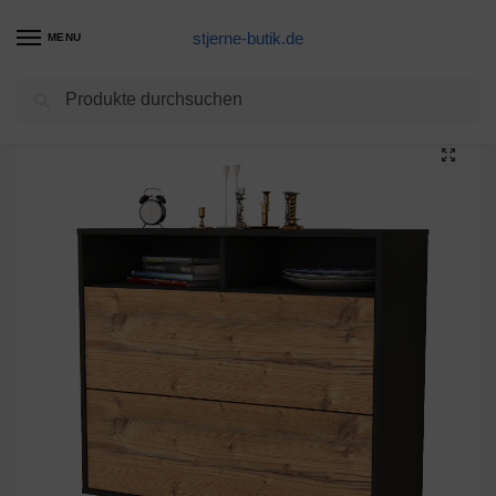
stjerne-butik.de
MENU
Suchen
Start
Unkategorisiert
Sideboard Spring Valley, Pinie, hängend (92x79x35cm)
/
/