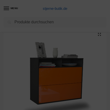
stjerne-butik.de
MENU
Suchen
Start
Unkategorisiert
Sideboard Spring Valley, Orange, hängend (92x79x35cm)
/
/