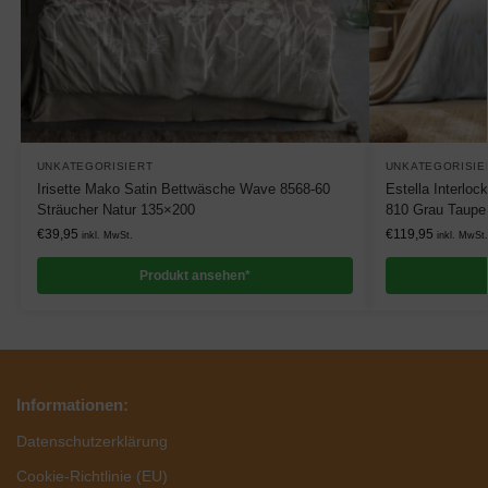
UNKATEGORISIERT
UNKATEGORISIE
Irisette Mako Satin Bettwäsche Wave 8568-60
Estella Interlo
Sträucher Natur 135×200
810 Grau Taupe
€
39,95
€
119,95
inkl. MwSt.
inkl. MwSt.
Produkt ansehen*
Informationen:
Datenschutzerklärung
Cookie-Richtlinie (EU)