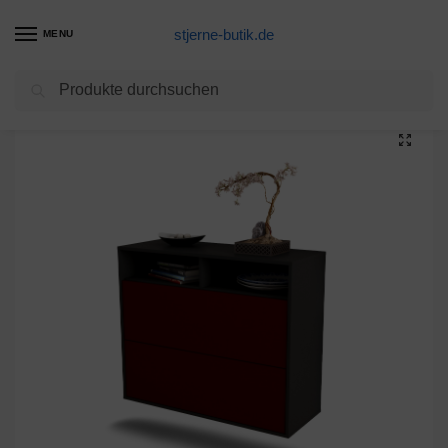
stjerne-butik.de
MENU
Suchen
Start
Unkategorisiert
Sideboard Spring Valley, Bordeaux, hängend (92x79x35cm)
/
/