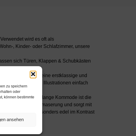
Verwendet wird es oft als
ohn-, Kinder- oder Schlafzimmer, unsere
n lassen sich Türen, Klappen & Schubkästen
 Materialien sowie eine erstklassige und
 Darstellungen und Illustrationen einfach
nen zu speichern
rhalten oder
tück? Unsere 92 cm lange Kommode ist die
hst, können bestimmte
er auffälligen Holzmaserung und sorgt mit
n Farben und wirkt besonders edel im Kontrast
ngen ansehen