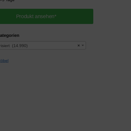
Produkt ansehen*
ategorien
isiert (14.990)
×