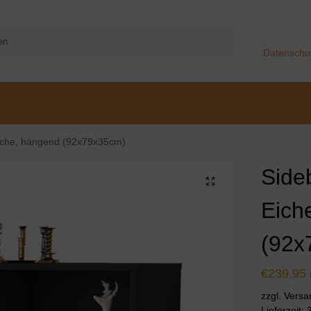
Suchen
Datenschu
iche, hängend (92x79x35cm)
Side
Eich
(92x
€
239,95
zzgl. Vers
Lieferzeit: