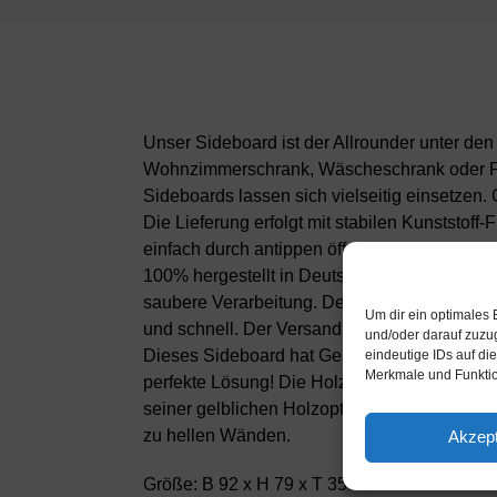
Unser Sideboard ist der Allrounder unter de
Wohnzimmerschrank, Wäscheschrank oder Flu
Sideboards lassen sich vielseitig einsetzen
Die Lieferung erfolgt mit stabilen Kunststof
einfach durch antippen öffnen. Die verwende
100% hergestellt in Deutschland und mit Öko
saubere Verarbeitung. Der Aufbau des Sideboa
Um dir ein optimales 
und schnell. Der Versand erfolgt innerhalb v
und/oder darauf zuzu
Dieses Sideboard hat Gesamt-Maße von 92x7
eindeutige IDs auf di
Merkmale und Funktio
perfekte Lösung! Die Holz Front Eiche Nachb
seiner gelblichen Holzoptik für eine rustikal
zu hellen Wänden.
Akzept
Größe: B 92 x H 79 x T 35cm