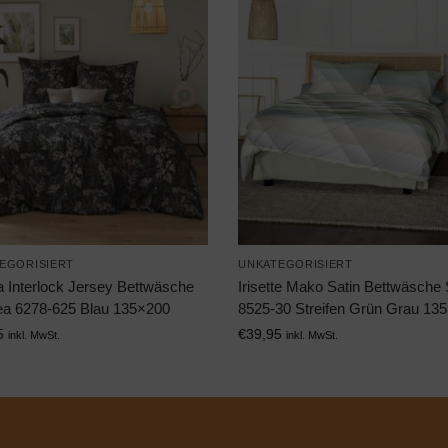
EGORISIERT
UNKATEGORISIERT
a Interlock Jersey Bettwäsche
Irisette Mako Satin Bettwäsche
lea 6278-625 Blau 135×200
8525-30 Streifen Grün Grau 13
5
€
39,95
inkl. MwSt.
inkl. MwSt.