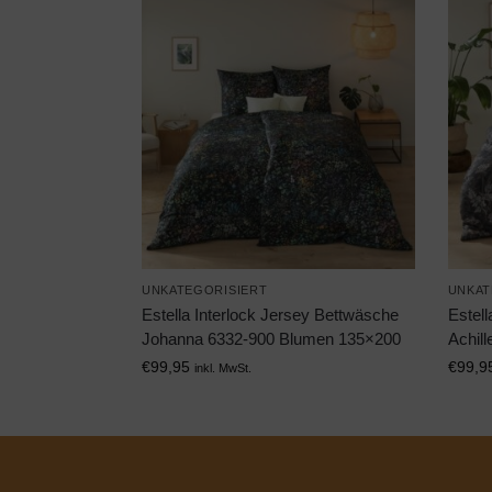
UNKATEGORISIERT
UNKAT
Estella Interlock Jersey Bettwäsche
Estell
Johanna 6332-900 Blumen 135×200
Achil
€
99,95
€
99,9
inkl. MwSt.