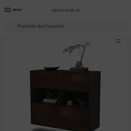
stjerne-butik.de
MENU
Suchen
Start
Unkategorisiert
Sideboard Newport News, Rost, hängend (92x79x35cm)
/
/