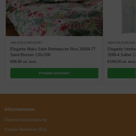
UNKATEGORISIERT
UNKATEGORISIE
Elegante Mako Satin Bettwäsche Rise 24504-77
Elegante Interl
Sand Blumen 135×200
3599-4 Salbei 
€
99,95
€
109,00
inkl. MwSt.
inkl. MwSt
Produkt ansehen*
Informationen:
Datenschutzerklärung
Cookie-Richtlinie (EU)