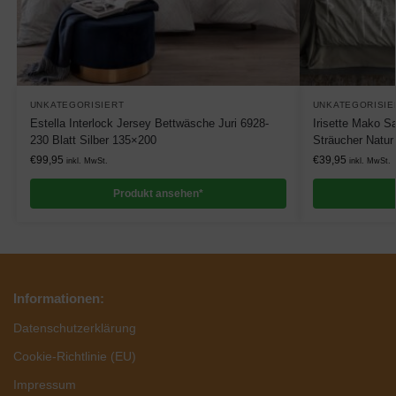
UNKATEGORISIERT
UNKATEGORISIE
Estella Interlock Jersey Bettwäsche Juri 6928-
Irisette Mako S
230 Blatt Silber 135×200
Sträucher Natu
€
99,95
€
39,95
inkl. MwSt.
inkl. MwSt.
Produkt ansehen*
Informationen:
Datenschutzerklärung
Cookie-Richtlinie (EU)
Impressum