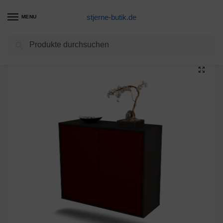
stjerne-butik.de
MENU
Suchen
Start
Unkategorisiert
Sideboard Montgomery, Bordeaux, hängend (92x79x35cm)
/
/