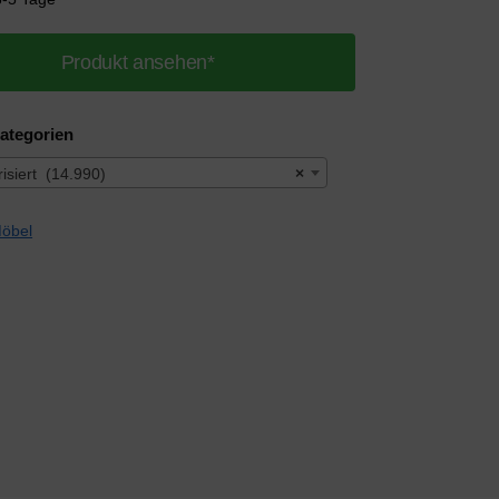
Produkt ansehen*
ategorien
isiert (14.990)
×