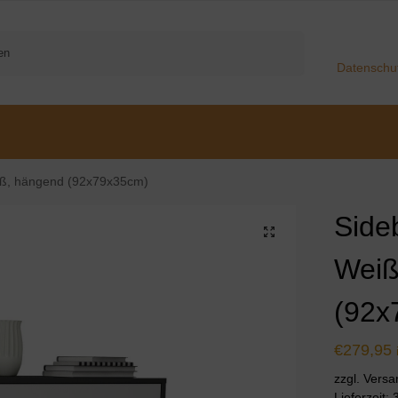
Suchen
Datenschu
iß, hängend (92x79x35cm)
Side
Weiß
(92x
€
279,95
zzgl. Vers
Lieferzeit: