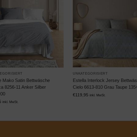
EGORISIERT
UNKATEGORISIERT
tte Mako Satin Bettwäsche
Estella Interlock Jersey Bettwä
ca 8256-11 Anker Silber
Cielo 6613-810 Grau Taupe 13
200
€
119,95
inkl. MwSt.
5
inkl. MwSt.