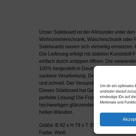
Unser Sideboard ist der Allrounder unter de
Wohnzimmerschrank, Wäscheschrank oder Flu
Sideboards lassen sich vielseitig einsetzen
Die Lieferung erfolgt mit stabilen Kunststof
einfach durch antippen öffnen. Die verwende
100% hergestellt in Deutschland und mit Öko
saubere Verarbeitung. Der Aufbau des Sideboa
und schnell. Der Versand erfolgt innerhalb v
Um dir ein optimales 
Dieses Sideboard hat Gesamt-Maße von 92x7
und/oder darauf zuzu
eindeutige IDs auf di
perfekte Lösung! Die Frontfarbe Hochglanz 
Merkmale und Funktio
hochwertigen glänzenden Kontrast zu dunklen
hellen Wänden.
Akzept
Größe: B 92 x H 79 x T 35cm
Farbe: Weiß