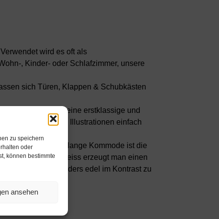
Verwendet wird es oft als
ohn-, Kinder- oder Schlafzimmer, unsere
n lassen sich Türen, Klappen & Schubkästen
 Materialien sowie eine erstklassige und
 Darstellungen und Illustrationen einfach
nen zu speichern
tück? Unsere 92 cm lange Kommode ist die
rhalten oder
hst, können bestimmte
um. Mit dem Glanz Weiss erzeugt man einen
ben und wirkt besonders edel im Kontrast zu
ngen ansehen