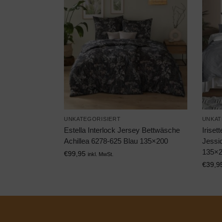
UNKATEGORISIERT
UNKAT
Estella Interlock Jersey Bettwäsche
Irise
Achillea 6278-625 Blau 135×200
Jessi
135×
€
99,95
inkl. MwSt.
€
39,9