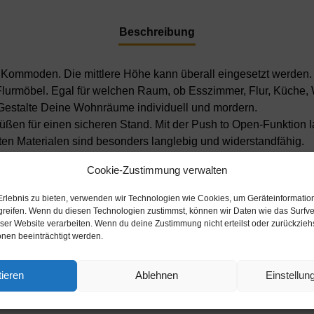
Beschreibung
n Kommoden. Die mittlere Höhe kann überall eingesetzt werden. 
rmöbel. Egal für welchen Raum, ob Esszimmer, Flur, Küche, W
. Gestalte Deine Wohnräume individuell und mordern.
f-Füßen für einen sicheren Stand. Mit der Push to Open-Funktio
ten Materialen sind besonders langlebig und widerstandfähig.
strom produziert. Der Holzschrank überzeugt durch hochwertige
Cookie-Zustimmung verwalten
rds gestaltet sich aufgrund der Aufbauanleitung mit grafischen
on 2-3 Werktagen.
Erlebnis zu bieten, verwenden wir Technologien wie Cookies, um Geräteinformatio
9x35cm. Viel Platz, eine leere Wand, kein passendes Möbels
greifen. Wenn du diesen Technologien zustimmst, können wir Daten wie das Surfve
eser Website verarbeiten. Wenn du deine Zustimmung nicht erteilst oder zurückzie
Weiß bringt als reine und unschuldige Farbe Ruhe in jeden Ra
nen beeinträchtigt werden.
 Wänden. Der anthrazit-matte Korpus harmoniert mit allen Far
ieren
Ablehnen
Einstellu