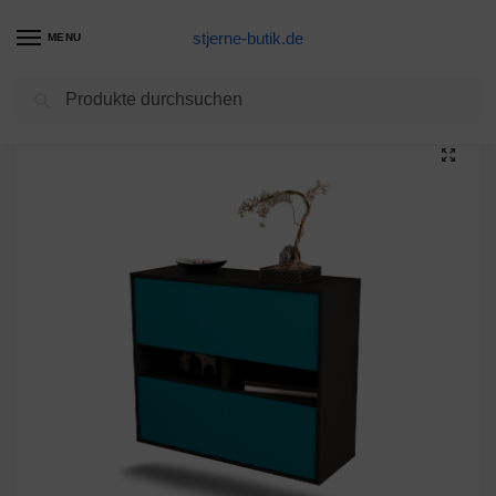
stjerne-butik.de
MENU
Suchen
Start
Unkategorisiert
Sideboard Jackson, Türkis, hängend (92x79x35cm)
/
/