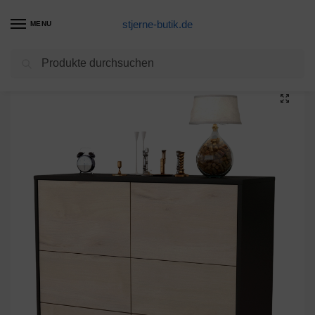
stjerne-butik.de
MENU
Suchen
Start
Unkategorisiert
Sideboard Dana, Zeder (92x79x35cm)
/
/