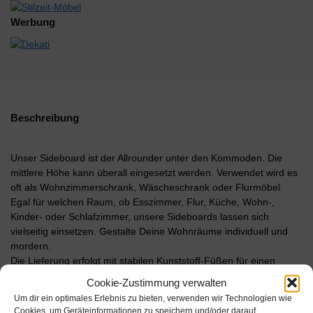
Werbung
Beschreibung
Unser Sideboard ist der Allrounder unter den Kommoden. Die
mittlere Höhe kann überall eingesetzt werden. Verwendet wird es
oft als Wohnzimmerschrank, Wäscheschrank oder Flurmöbel.
Egal für welchen Raum, ob Esszimmer, Flur, Küche, Wohn-,
Kinder- oder Schlafzimmer, unsere Sideboards lassen sich
vielseitig einsetzen. Gestalte Deine Wohnräume individuell und
mordern.
Die Lieferung erfolgt mit stabilen Kunststoff-Füßen für einen
sicheren Stand. Mit der Push to Open-Funktion lassen sich Türen,
Cookie-Zustimmung verwalten
Klappen & Schubkästen einfach durch antippen öffnen. Die
Um dir ein optimales Erlebnis zu bieten, verwenden wir Technologien wie
verwendeten Materialen sind besonders langlebig und
Cookies, um Geräteinformationen zu speichern und/oder darauf