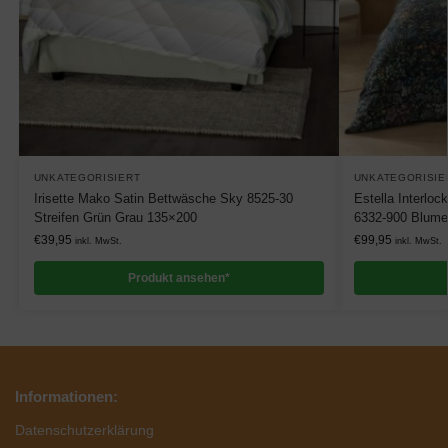
UNKATEGORISIERT
UNKATEGORISIE
Irisette Mako Satin Bettwäsche Sky 8525-30
Estella Interlo
Streifen Grün Grau 135×200
6332-900 Blum
€
39,95
€
99,95
inkl. MwSt.
inkl. MwSt.
Produkt ansehen*
Informationen:
Datenschutzerklärung