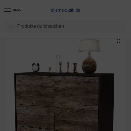
stjerne-butik.de
MENU
Suchen
Start
Unkategorisiert
Sideboard Dana, Treibholz (92x79x35cm)
/
/