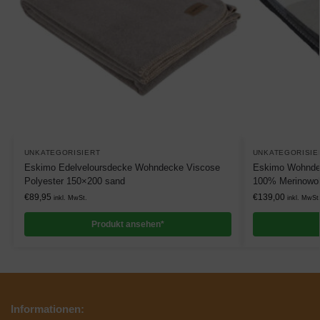
UNKATEGORISIERT
UNKATEGORISIE
Eskimo Edelveloursdecke Wohndecke Viscose
Eskimo Wohndec
Polyester 150×200 sand
100% Merinowol
€
89,95
€
139,00
inkl. MwSt.
inkl. MwSt
Produkt ansehen*
Informationen: