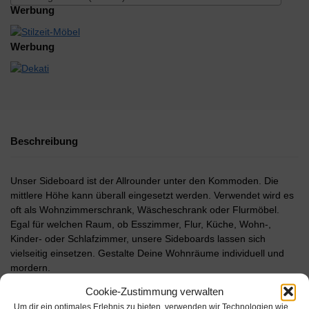
Werbung
Werbung
Beschreibung
Unser Sideboard ist der Allrounder unter den Kommoden. Die
mittlere Höhe kann überall eingesetzt werden. Verwendet wird es
oft als Wohnzimmerschrank, Wäscheschrank oder Flurmöbel.
Egal für welchen Raum, ob Esszimmer, Flur, Küche, Wohn-,
Kinder- oder Schlafzimmer, unsere Sideboards lassen sich
vielseitig einsetzen. Gestalte Deine Wohnräume individuell und
mordern.
Die Lieferung erfolgt mit stabilen Kunststoff-Füßen für einen
Cookie-Zustimmung verwalten
sicheren Stand. Mit der Push to Open-Funktion lassen sich Türen,
Um dir ein optimales Erlebnis zu bieten, verwenden wir Technologien wie