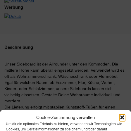
Werbung
Beschreibung
Unser Sideboard ist der Allrounder unter den Kommoden. Die
mittlere Höhe kann überall eingesetzt werden. Verwendet wird es
oft als Wohnzimmerschrank, Wäscheschrank oder Flurmöbel.
Egal für welchen Raum, ob Esszimmer, Flur, Küche, Wohn-,
Kinder- oder Schlafzimmer, unsere Sideboards lassen sich
vielseitig einsetzen. Gestalte Deine Wohnräume individuell und
mordern.
Die Lieferung erfolgt mit stabilen Kunststoff-Füßen für einen
sicheren Stand. Mit der Push to Open-Funktion lassen sich Türen,
Cookie-Zustimmung verwalten
Klappen & Schubkästen einfach durch antippen öffnen. Die
Um dir ein optimales Erlebnis zu bieten, verwenden wir Technologien wie
verwendeten Materialen sind besonders langlebig und
Cookies, um Geräteinformationen zu speichern und/oder darauf