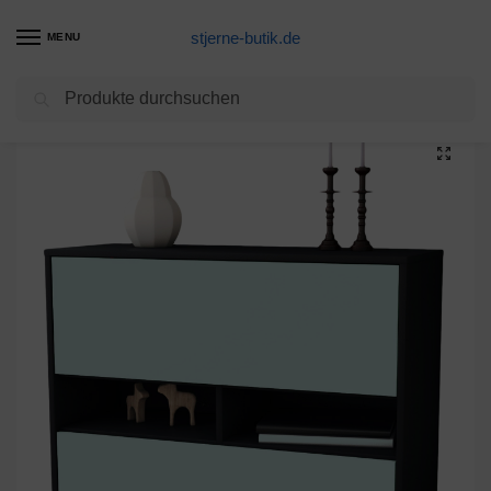
stjerne-butik.de
MENU
Suchen
Start
Unkategorisiert
Sideboard Dalia, Mint (92x79x35cm)
/
/