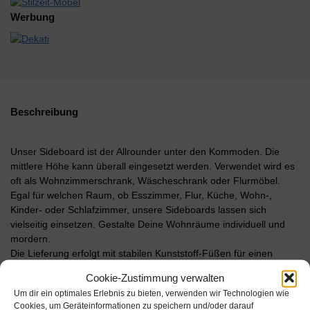
Werbung
Beschreibung
Unser Sideboard ist der Allrounder unter den Kommoden. Die
mittlere Höhe kann überall eingesetzt werden. Verwendet wird es
oft als Wohnzimmerschrank, Wäscheschrank oder Flurmöbel.
Egal für welchen Raum, ob Esszimmer, Flur, Küche, Wohn-,
Kinder- oder Schlafzimmer, unsere Sideboards lassen sich
vielseitig einsetzen. Gestalte Deine Wohnräume individuell und
mordern.
Die Lieferung erfolgt mit stabilen Kunststoff-Füßen für einen
sicheren Stand. Mit der Push to Open-Funktion lassen sich Türen,
Cookie-Zustimmung verwalten
Klappen & Schubkästen einfach durch antippen öffnen. Die
Um dir ein optimales Erlebnis zu bieten, verwenden wir Technologien wie
verwendeten Materialen sind besonders langlebig und
Cookies, um Geräteinformationen zu speichern und/oder darauf