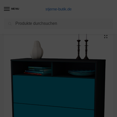
stjerne-butik.de
MENU
Suchen
Start
Unkategorisiert
Sideboard Cosma, Türkis (92x79x35cm)
/
/