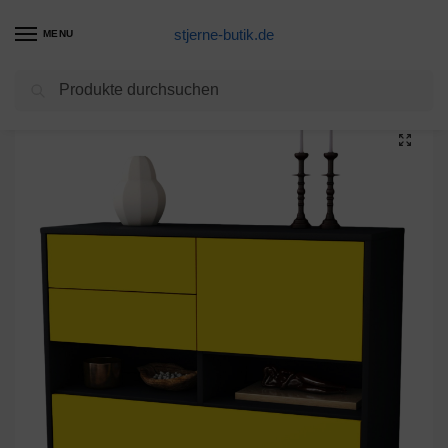
stjerne-butik.de
MENU
Suchen
Start
Unkategorisiert
Sideboard Cornelia, Gelb (92x79x35cm)
/
/