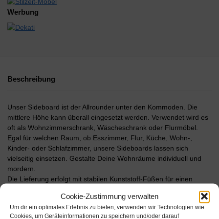
Werbung
Beschreibung
Unser Sideboard ist der Allrounder unter den Kommoden. Die
mittlere Höhe kann überall eingesetzt werden. Verwendet wird es
oft als Wohnzimmerschrank, Wäscheschrank oder Flurmöbel.
Egal für welchen Raum, ob Esszimmer, Flur, Küche, Wohn-,
Kinder- oder Schlafzimmer, unsere Sideboards lassen sich
vielseitig einsetzen. Gestalte Deine Wohnräume individuell und
mordern.
Die Lieferung erfolgt mit stabilen Kunststoff-Füßen für einen
sicheren Stand. Mit der Push to Open-Funktion lassen sich Türen,
Cookie-Zustimmung verwalten
Klappen & Schubkästen einfach durch antippen öffnen. Die
Um dir ein optimales Erlebnis zu bieten, verwenden wir Technologien wie
verwendeten Materialen sind besonders langlebig und
Cookies, um Geräteinformationen zu speichern und/oder darauf