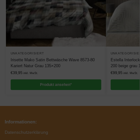
UNKATEGORISIERT
UNKATEGORISIE
Irisette Mako Satin Bettwäsche Wave 8573-80
Estella Interlo
Kariert Natur Grau 135×200
200 beige grau
€
39,95
€
99,95
inkl. MwSt.
inkl. MwSt.
Produkt ansehen*
Informationen:
Datenschutzerklärung