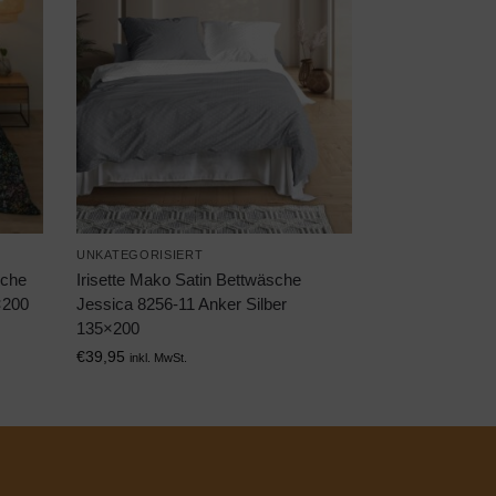
UNKATEGORISIERT
sche
Irisette Mako Satin Bettwäsche
×200
Jessica 8256-11 Anker Silber
135×200
€
39,95
inkl. MwSt.