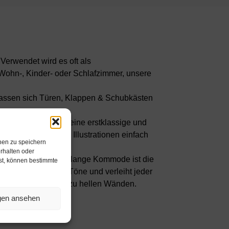
Verwendet wird es oft als
ohn-, Kinder- oder Schlafzimmer, unsere
n lassen sich Türen, Klappen & Schubkästen
 Materialien sowie eine erstklassige und
 Darstellungen und Illustrationen einfach
nen zu speichern
rhalten oder
tück? Unsere 92 cm lange Kommode ist die
hst, können bestimmte
r der edelsten Rot Töne und verleiht jeder
rs edel im Kontrast zu hellen Wänden.
ngen ansehen