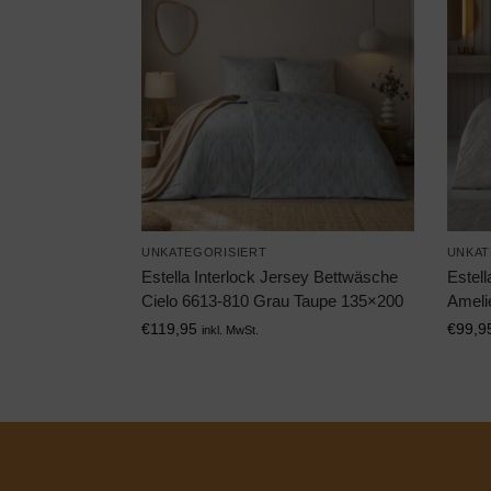
UNKATEGORISIERT
UNKAT
Estella Interlock Jersey Bettwäsche
Estell
Cielo 6613-810 Grau Taupe 135×200
Ameli
€
119,95
€
99,9
inkl. MwSt.