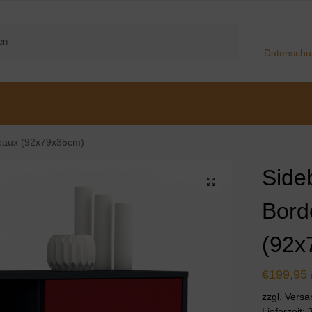
Suchen
Datenschu
deaux (92x79x35cm)
Side
Bord
(92x
€
199,95
zzgl. Vers
Lieferzeit: