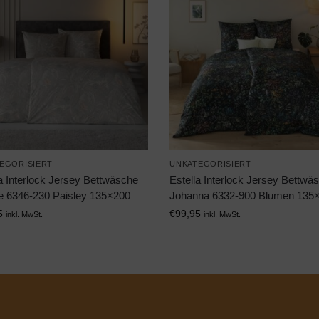
EGORISIERT
UNKATEGORISIERT
a Interlock Jersey Bettwäsche
Estella Interlock Jersey Bettwä
e 6346-230 Paisley 135×200
Johanna 6332-900 Blumen 135
5
€
99,95
inkl. MwSt.
inkl. MwSt.