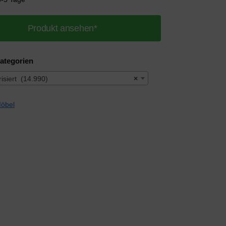
Produkt ansehen*
ategorien
isiert (14.990)
×