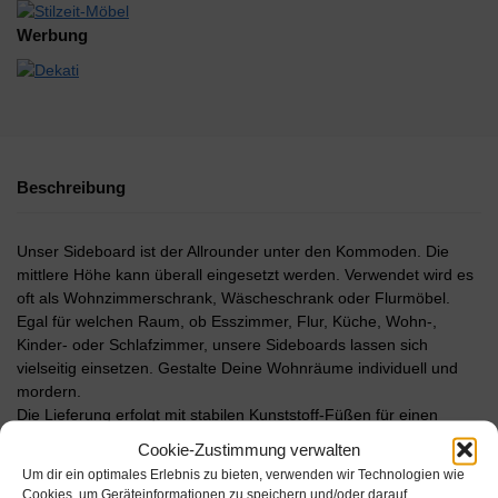
Werbung
Beschreibung
Unser Sideboard ist der Allrounder unter den Kommoden. Die
mittlere Höhe kann überall eingesetzt werden. Verwendet wird es
oft als Wohnzimmerschrank, Wäscheschrank oder Flurmöbel.
Egal für welchen Raum, ob Esszimmer, Flur, Küche, Wohn-,
Kinder- oder Schlafzimmer, unsere Sideboards lassen sich
vielseitig einsetzen. Gestalte Deine Wohnräume individuell und
mordern.
Die Lieferung erfolgt mit stabilen Kunststoff-Füßen für einen
sicheren Stand. Mit der Push to Open-Funktion lassen sich Türen,
Cookie-Zustimmung verwalten
Klappen & Schubkästen einfach durch antippen öffnen. Die
Um dir ein optimales Erlebnis zu bieten, verwenden wir Technologien wie
verwendeten Materialen sind besonders langlebig und
Cookies, um Geräteinformationen zu speichern und/oder darauf