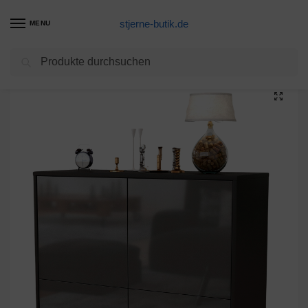
stjerne-butik.de
MENU
Suchen
Start
Unkategorisiert
Sideboard Cara, Grau (92x79x35cm)
/
/