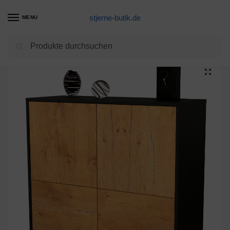
stjerne-butik.de
MENU
Suchen
Start
Unkategorisiert
Sideboard Cara, Eiche (92x79x35cm)
/
/