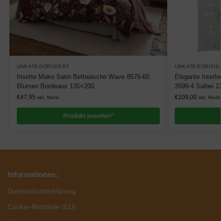
UNKATEGORISIERT
UNKATEGORISIE
Irisette Mako Satin Bettwäsche Wave 8576-60
Elegante Interl
Blumen Bordeaux 135×200
3599-4 Salbei 
€
47,95
€
109,00
inkl. MwSt.
inkl. MwSt
Produkt ansehen*
Informationen:
Datenschutzerklärung
Cookie-Richtlinie (EU)