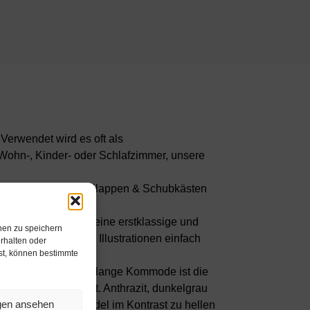
Verwendet wird es oft als
ohn-, Kinder- oder Schlafzimmer, unsere
n lassen sich Türen, Klappen & Schubkästen
 Materialien sowie eine erstklassige und
nen zu speichern
 Darstellungen und Illustrationen einfach
rhalten oder
hst, können bestimmte
tück? Unsere 92 cm lange Kommode ist die
h glänzend geeignet. Anthrazit, dunkelgrau
ngen ansehen
d wirkt besonders edel im Kontrast zu hellen