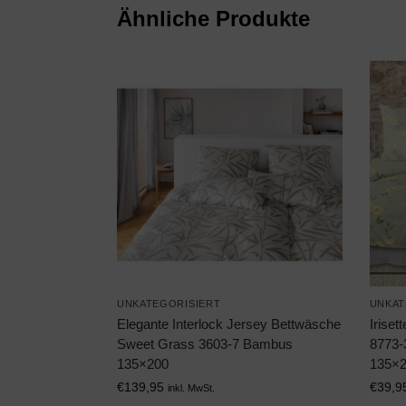
Ähnliche Produkte
UNKATEGORISIERT
UNKAT
Elegante Interlock Jersey Bettwäsche
Irise
Sweet Grass 3603-7 Bambus
8773-
135×200
135×
€
139,95
€
39,9
inkl. MwSt.