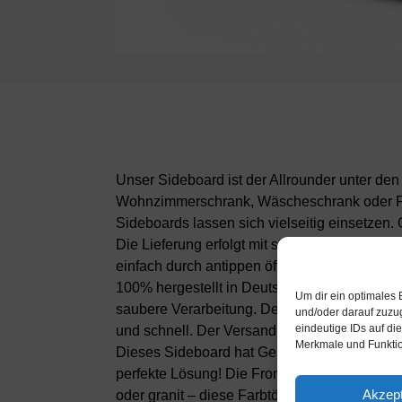
Unser Sideboard ist der Allrounder unter de
Wohnzimmerschrank, Wäscheschrank oder Flu
Sideboards lassen sich vielseitig einsetzen
Die Lieferung erfolgt mit stabilen Kunststof
einfach durch antippen öffnen. Die verwende
100% hergestellt in Deutschland und mit Öko
Um dir ein optimales 
saubere Verarbeitung. Der Aufbau des Sideboa
und/oder darauf zuzu
eindeutige IDs auf di
und schnell. Der Versand erfolgt innerhalb v
Merkmale und Funktio
Dieses Sideboard hat Gesamt-Maße von 92x7
perfekte Lösung! Die Frontfarbe Hochglanz Gr
Akzept
oder granit – diese Farbtöne bringen Stil & 