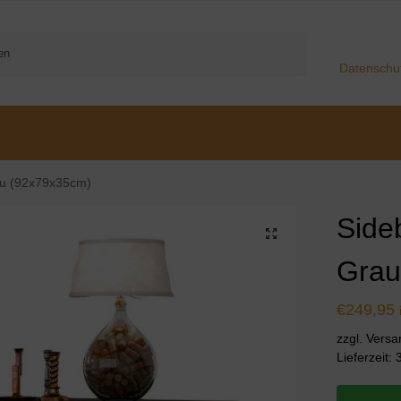
Suchen
Datenschu
au (92x79x35cm)
Side
Grau
€
249,95
zzgl. Vers
Lieferzeit: