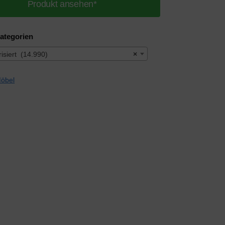
Produkt ansehen*
ategorien
isiert (14.990)
×