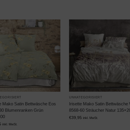
EGORISIERT
UNKATEGORISIERT
tte Mako Satin Bettwäsche Eos
Irisette Mako Satin Bettwäsche
30 Blumenranken Grün
8568-60 Sträucher Natur 135×2
200
€
39,95
inkl. MwSt.
5
inkl. MwSt.