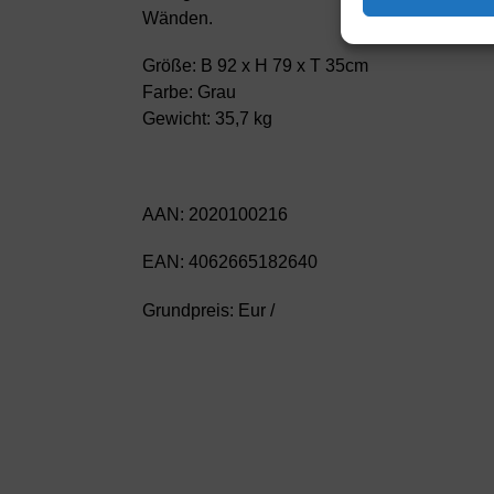
Wänden.
Größe: B 92 x H 79 x T 35cm
Farbe: Grau
Gewicht: 35,7 kg
AAN: 2020100216
EAN: 4062665182640
Grundpreis: Eur /