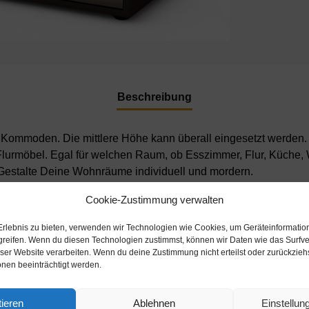
Beschreibung
n Kommoden. Die mittlere Höhe kann überall eingesetzt werden. 
rmöbel. Egal für welchen Raum, ob Esszimmer, Flur, Küche, W
. Gestalte Deine Wohnräume individuell und mordern.
f-Füßen für einen sicheren Stand. Mit der Push to Open-Funktio
Cookie-Zustimmung verwalten
ten Materialen sind besonders langlebig und widerstandfähig.
strom produziert. Der Holzschrank überzeugt durch hochwertige
Erlebnis zu bieten, verwenden wir Technologien wie Cookies, um Geräteinformatio
rds gestaltet sich aufgrund der Aufbauanleitung mit grafischen
greifen. Wenn du diesen Technologien zustimmst, können wir Daten wie das Surfve
eser Website verarbeiten. Wenn du deine Zustimmung nicht erteilst oder zurückzie
on 2-3 Werktagen.
nen beeinträchtigt werden.
9x35cm. Viel Platz, eine leere Wand, kein passendes Möbels
aphit Grau ist zeitlos, schlicht und daher für jeden Wohnbereic
ieren
Ablehnen
Einstellu
Glanz. Der anthrazit-matte Korpus harmoniert mit allen Farben un