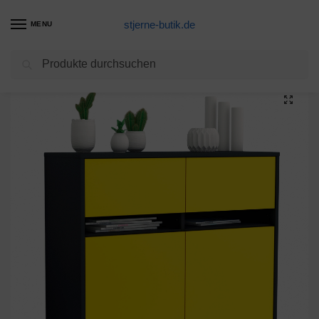
stjerne-butik.de
MENU
Suchen
Start
Unkategorisiert
Sideboard Brunilde, Gelb (92x79x35cm)
/
/