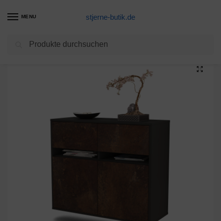
stjerne-butik.de
MENU
Suchen
Start
Unkategorisiert
Sideboard Akron, Rost, hängend (92x79x35cm)
/
/