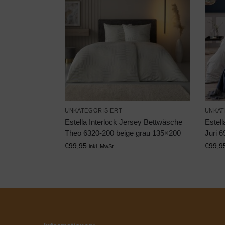
UNKATEGORISIERT
UNKAT
Estella Interlock Jersey Bettwäsche
Estell
Theo 6320-200 beige grau 135×200
Juri 6
€
99,95
€
99,9
inkl. MwSt.