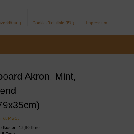
tzerklärung
Cookie-Richtlinie (EU)
Impressum
board Akron, Mint,
gend
79x35cm)
inkl. MwSt.
andkosten: 13,80 Euro
 3-5 Tage