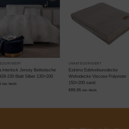
EGORISIERT
UNKATEGORISIERT
a Interlock Jersey Bettwäsche
Eskimo Edelveloursdecke
928-230 Blatt Silber 135×200
Wohndecke Viscose Polyester
150×200 sand
5
inkl. MwSt.
€
89,95
inkl. MwSt.