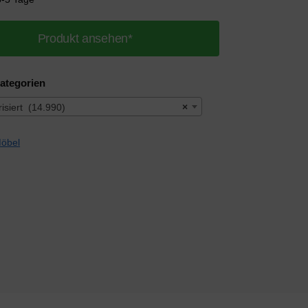
Produkt ansehen*
ategorien
isiert (14.990)
×