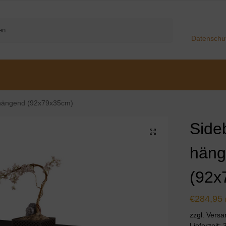
Suchen
Datenschu
 hängend (92x79x35cm)
Side
hän
(92x
€
284,95
zzgl. Vers
Lieferzeit: