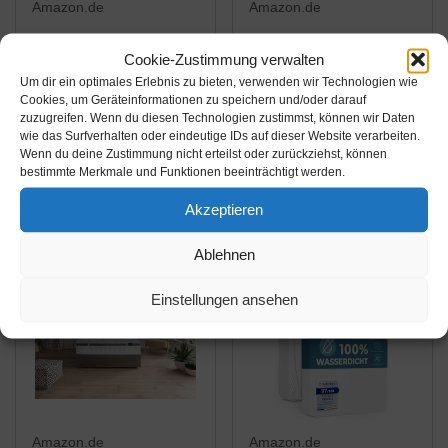
Amazon.de
Amazon.de
21,95€
18,95€
Cookie-Zustimmung verwalten
Um dir ein optimales Erlebnis zu bieten, verwenden wir Technologien wie
PROCAVE
Matratzenschoner 80 x
Cookies, um Geräteinformationen zu speichern und/oder darauf
wasserdichter
200 cm wasserdicht |
zuzugreifen. Wenn du diesen Technologien zustimmst, können wir Daten
Matratzenschoner 80 x
Atmungsaktive
wie das Surfverhalten oder eindeutige IDs auf dieser Website verarbeiten.
Wenn du deine Zustimmung nicht erteilst oder zurückziehst, können
200 cm -
Matratzenauflage |
Amazon / Ebay
Amazon / Ebay
bestimmte Merkmale und Funktionen beeinträchtigt werden.
atmungsaktive
Anti-Milben
Produkt ansehen*
Produkt ansehen*
Matratzenauflage,
Matratzenbezug |
Akzeptieren
Made in Germany,
Wasserdichte Auflage |
weiß, Matratzenschutz
Wasserundurchlässige.
Ablehnen
-7%
ohne Knistern
..
Einstellungen ansehen
Amazon.de
Amazon.de