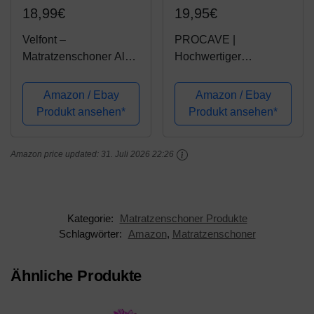
18,99€
19,95€
Velfont –
PROCAVE |
Matratzenschoner Aloe
Hochwertiger
Vera, Wasserdicht und
Filzschoner für
Atmungsaktiv –
Lattenrost | Schützende
Amazon / Ebay
Amazon / Ebay
Verfügbar in
Matratzenunterlage
Produkt ansehen*
Produkt ansehen*
verschiedenen Größen
80x200 cm |
(80x190/200cm)
atmungsaktiver
Amazon price updated:
31. Juli 2026 22:26
Matratzenschoner aus
Nadelfilz | Made in
Germany
Kategorie:
Matratzenschoner Produkte
Schlagwörter:
Amazon
,
Matratzenschoner
Ähnliche Produkte