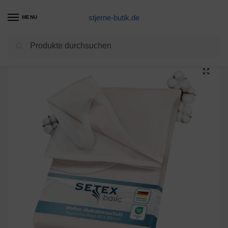
stjerne-butik.de
MENU
Suchen
Start
Matratzenschoner Produkte
SETEX Molton Matratzenschutz, 80 x 200 cm, Eckgummis, 100 % Baumwolle, Basic, Naturfarben, 1607080200001002
/
/