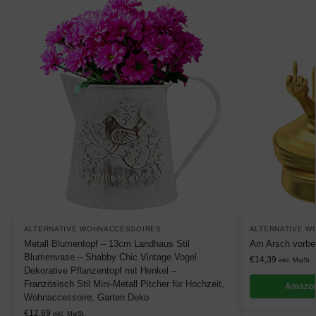
ALTERNATIVE WOHNACCESSOIRES
ALTERNATIVE W
Metall Blumentopf – 13cm Landhaus Stil
Am Arsch vorbei
Blumenvase – Shabby Chic Vintage Vogel
€
14,39
inkl. MwSt.
Dekorative Pflanzentopf mit Henkel –
Französisch Stil Mini-Metall Pitcher für Hochzeit,
Amazon
Wohnaccessoire, Garten Deko
€
12,69
inkl. MwSt.