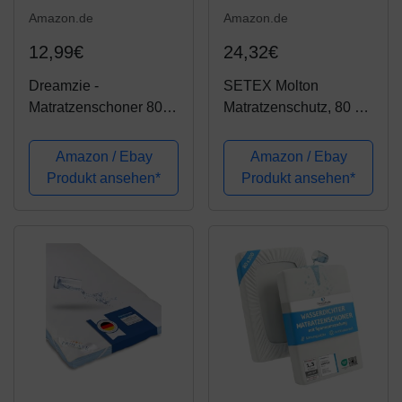
Amazon.de
Amazon.de
12,99€
24,32€
Dreamzie -
SETEX Molton
Matratzenschoner 80 x
Matratzenschutz, 80 x
200 cm Wasserdicht -
200 cm, Eckgummis,
Wasserundurchlässige
100 % Baumwolle,
Amazon / Ebay
Amazon / Ebay
Matratzenauflage -
Basic, Naturfarben,
Produkt ansehen*
Produkt ansehen*
Atmungsaktive
1607080200001002
Baumwolle
Matratzenauflage - 15
Jahre Garantie