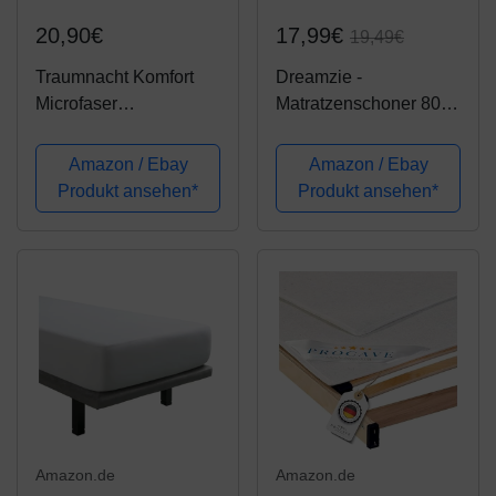
20,90€
17,99€
19,49€
Traumnacht Komfort
Dreamzie -
Microfaser
Matratzenschoner 80 x
Matratzenschoner, 80 x
200 cm Wasserdicht -
200 cm, weiß
Atmungsaktive
Amazon / Ebay
Amazon / Ebay
Matratzenauflagen
Produkt ansehen*
Produkt ansehen*
100% Baumwolle -
Matratzen Topper Anti-
Allergisch, Anti-Milben
&...
Amazon.de
Amazon.de