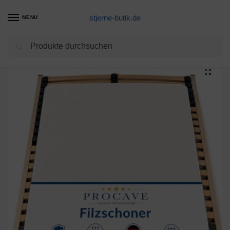
stjerne-butik.de
MENU
Suchen
Start
alternative Wohnaccessoires
PROCAVE | Hochwertiger Filzschoner für Lattenrost | Schützende Matratzenunterlage 160×210 cm | Atmungsaktiver Matratzenschoner aus Nadelfilz | Made in Germany
/
/