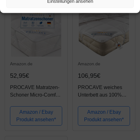
Einstellungen ansehen
160x210 cm |
Matratzenschutz,
atmungsaktiv,...
Premium Qualität Made
in...
Amazon.de
Amazon.de
52,95€
106,95€
PROCAVE Matratzen-
PROCAVE weiches
Schoner Micro-Comfort
Unterbett aus 100%
in Verschiedenen
Baumwolle,
Größen, Matratzen-
atmungsaktiver
Amazon / Ebay
Amazon / Ebay
Auflage 100% aus
Matratzen-Schoner,
Produkt ansehen*
Produkt ansehen*
Deutschland, Unterbett
hochwertige
Soft-Matratzen-Topper,
Matratzentopper,
Made in Germany...
Matratzen-Auflage