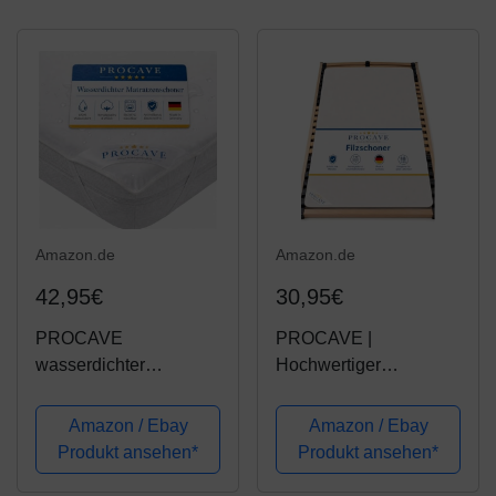
Amazon.de
Amazon.de
42,95€
30,95€
PROCAVE
PROCAVE |
wasserdichter
Hochwertiger
Matratzenschoner 160
Filzschoner für
x 210 cm -
Lattenrost | Schützende
Amazon / Ebay
Amazon / Ebay
atmungsaktive
Matratzenunterlage
Produkt ansehen*
Produkt ansehen*
Matratzenauflage,
160x210 cm |