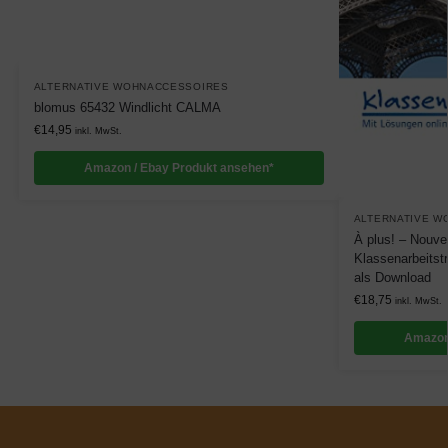
ALTERNATIVE WOHNACCESSOIRES
blomus 65432 Windlicht CALMA
€
14,95
inkl. MwSt.
Amazon / Ebay Produkt ansehen*
ALTERNATIVE W
À plus! – Nouvel
Klassenarbeitst
als Download
€
18,75
inkl. MwSt.
Amazon