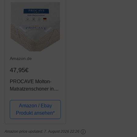
180x210 cm
Amazon.de
47,95€
PROCAVE Molton-
Matratzenschoner in
weiß, Matratzen-
Auflage aus 100%
Amazon / Ebay
Baumwolle,
Produkt ansehen*
hochwertige
Moltonauflage als
Amazon price updated:
7. August 2026 22:26
Matratzenschutz,