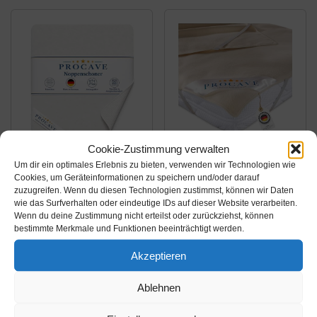
Made in Germany,
Atmungsaktiver
weiß, Matratzenschutz
Matratzenschoner aus
ohne Knistern
Nadelfilz | Made in
Germany
Cookie-Zustimmung verwalten
Amazon.de
Amazon.de
Um dir ein optimales Erlebnis zu bieten, verwenden wir Technologien wie
Cookies, um Geräteinformationen zu speichern und/oder darauf
54,95€
43,95€
zuzugreifen. Wenn du diesen Technologien zustimmst, können wir Daten
wie das Surfverhalten oder eindeutige IDs auf dieser Website verarbeiten.
PROCAVE
PROCAVE Matratzen-
Wenn du deine Zustimmung nicht erteilst oder zurückziehst, können
Noppenschoner für den
Auflage aus 100%
bestimmte Merkmale und Funktionen beeinträchtigt werden.
Lattenrost in
Baumwolle, Natur-
Akzeptieren
verschiedenen Größen
Matratzenschoner
Amazon / Ebay
Amazon / Ebay
- Made in Germany |
atmungsaktiv,
Produkt ansehen*
Produkt ansehen*
Ablehnen
Matratzen-Unterlage
hochwertige
und Matratzen-Schoner
Moltonauflage als