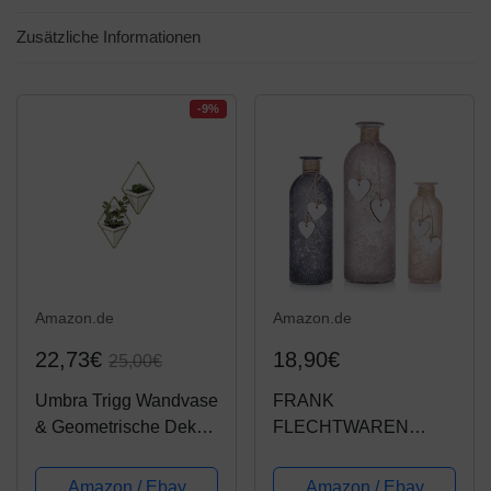
Zusätzliche Informationen
-9%
Amazon.de
Amazon.de
22,73€
18,90€
25,00€
Umbra Trigg Wandvase
FRANK
& Geometrische Deko
FLECHTWAREN
– Übertopf Für
Deko-Vase Herzchen
Zimmerpflanzen,
im 3er Set
Amazon / Ebay
Amazon / Ebay