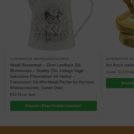
ALTERNATIVE WOHNACCESSOIRES
ALTERNATIVE W
Metall Blumentopf – 13cm Landhaus Stil
Am Arsch vorbei
Blumenvase – Shabby Chic Vintage Vogel
€
12,88
€
14,99
ink
Dekorative Pflanzentopf mit Henkel –
Französisch Stil Mini-Metall Pitcher für Hochzeit,
Amazon
Wohnaccessoire, Garten Deko
€
13,79
inkl. MwSt.
Amazon / Ebay Produkt ansehen*