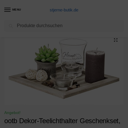
stjerne-butik.de
MENU
Suchen
Start
Wohnzimmer Dekoration Produkte
ootb Dekor-Teelichthalter Geschenkset, Mehrfarbig, 20 x 20 x 8
/
/
Angebot!
ootb Dekor-Teelichthalter Geschenkset,