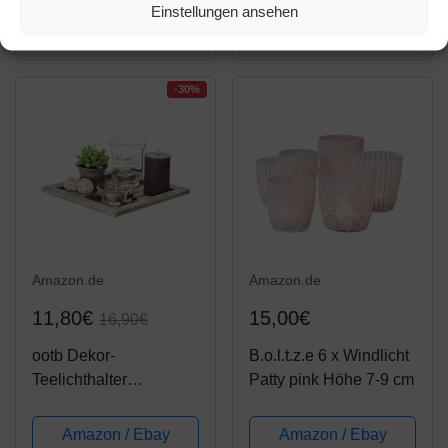
Einstellungen ansehen
Stabkerze Metall Deko
Produkt ansehen*
Produkt ansehen*
Kerzenleuchter, Kreativ
Vintage Kerzen
Ständer für...
-30%
Amazon.de
Amazon.de
11,80€
15,00€
16,90€
ootb Dekor-
B.o.l.t.z.e 6 x Windlicht
Teelichthalter
Patty pink Höhe 7-9 cm
Geschenkset,
Mehrfarbig, 20 x 20 x 8
Amazon / Ebay
Amazon / Ebay