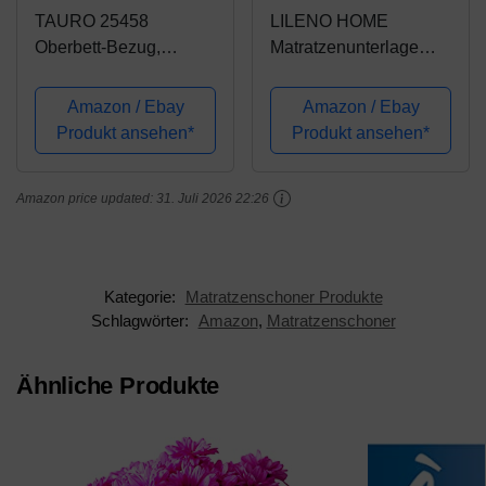
TAURO 25458
LILENO HOME
Oberbett-Bezug,
Matratzenunterlage
Encasing
90x200 cm - Lattenrost
Milbenkotdicht 240 x
Matratzenschoner mit
Amazon / Ebay
Amazon / Ebay
220 cm, Milbenschutz
Noppen - Noppen
Produkt ansehen*
Produkt ansehen*
für Hausstauballergiker
Antirutschmatte für
Matratze und
Amazon price updated:
31. Juli 2026 22:26
Boxspringbett -
Antirutsch...
Kategorie:
Matratzenschoner Produkte
Schlagwörter:
Amazon
,
Matratzenschoner
Ähnliche Produkte