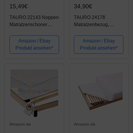
15,49€
34,90€
TAURO 22143 Noppen
TAURO 24178
Matratzenschoner
Matratzenbezug,
atmungsaktiv und
rundum 140 x 200 cm,
rutschfest, 90 x 200 cm
Encasing
Amazon / Ebay
Amazon / Ebay
Milbenkotdicht Höhe
Produkt ansehen*
Produkt ansehen*
20 cm, Milbenschutz für
Hausstauballergiker
Amazon.de
Amazon.de