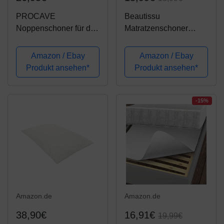
PROCAVE
Beautissu
Noppenschoner für den
Matratzenschoner
Lattenrost in
BEAUTECT mit
verschiedenen Größen
Noppen 90x200 cm
Amazon / Ebay
Amazon / Ebay
- Made in Germany |
Matratzen Unterlage
Produkt ansehen*
Produkt ansehen*
Matratzen-Unterlage
rutschfest mit Oeko-Tex
und Matratzen-Schoner
Siegel
90x200 cm |
-15%
atmungsaktiv -...
Amazon.de
Amazon.de
38,90€
16,91€
19,99€