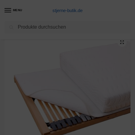
stjerne-butik.de
MENU
Suchen
Start
Matratzenschoner Produkte
Medicline Matratzenschoner Filzschoner Wolle, Kunstfaser 90 x 200 cm
/
/