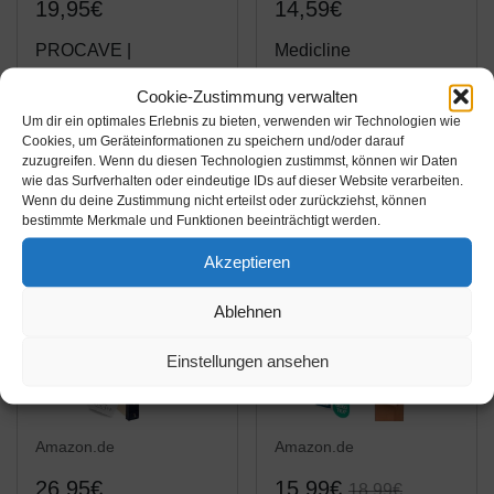
19,95€
14,59€
PROCAVE |
Medicline
Hochwertiger
Matratzenschoner
Cookie-Zustimmung verwalten
Filzschoner für
Filzschoner Wolle,
Um dir ein optimales Erlebnis zu bieten, verwenden wir Technologien wie
Lattenrost | Schützende
Kunstfaser 90 x 200 cm
Amazon / Ebay
Amazon / Ebay
Cookies, um Geräteinformationen zu speichern und/oder darauf
Matratzenunterlage
zuzugreifen. Wenn du diesen Technologien zustimmst, können wir Daten
Produkt ansehen*
Produkt ansehen*
wie das Surfverhalten oder eindeutige IDs auf dieser Website verarbeiten.
90x200 cm |
Wenn du deine Zustimmung nicht erteilst oder zurückziehst, können
atmungsaktiver
bestimmte Merkmale und Funktionen beeinträchtigt werden.
Matratzenschoner aus
-15%
Akzeptieren
Nadelfilz | Made in
Germany
Ablehnen
Einstellungen ansehen
Amazon.de
Amazon.de
26,95€
15,99€
18,99€