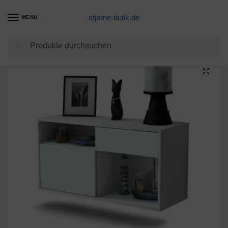
stjerne-butik.de
MENU
Suchen
Start
Unkategorisiert
Lowboard Tucson, Mint, hängend (136x49x35cm)
/
/