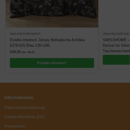
UNKATEGORISIERT
UNKATEGORISIE
Estella Interlock Jersey Bettwäsche Achillea
SWISSHOME – G
6278-625 Blau 135×200
Deckel für Drin
Taschenaschenb
€
99,95
inkl. MwSt.
Produkt ansehen*
Informationen:
Datenschutzerklärung
Cookie-Richtlinie (EU)
Impressum