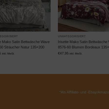
EGORISIERT
UNKATEGORISIERT
tte Mako Satin Bettwäsche Wave
Irisette Mako Satin Bettwäsche
60 Sträucher Natur 135×200
8576-60 Blumen Bordeaux 135
5
€
47,95
inkl. MwSt.
inkl. MwSt.
*Als Affiliate- und -Ebay/Amazo