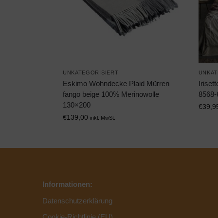
UNKATEGORISIERT
UNKAT
Eskimo Wohndecke Plaid Mürren
Irise
fango beige 100% Merinowolle
8568-
130×200
€
39,9
€
139,00
inkl. MwSt.
Informationen:
Datenschutzerklärung
Cookie-Richtlinie (EU)