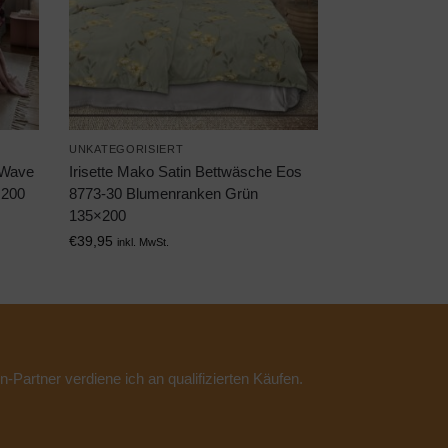
UNKATEGORISIERT
 Wave
Irisette Mako Satin Bettwäsche Eos
×200
8773-30 Blumenranken Grün
135×200
€
39,95
inkl. MwSt.
n-Partner verdiene ich an qualifizierten Käufen.