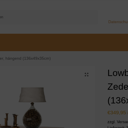
Suchen
Datenschu
der, hängend (136x49x35cm)
Lowb
Zede
(136
€
349,95
zzgl. Vers
Lieferzeit: