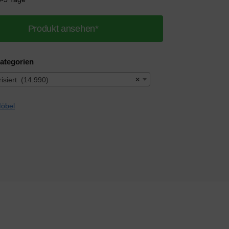
Produkt ansehen*
ategorien
isiert (14.990)
×