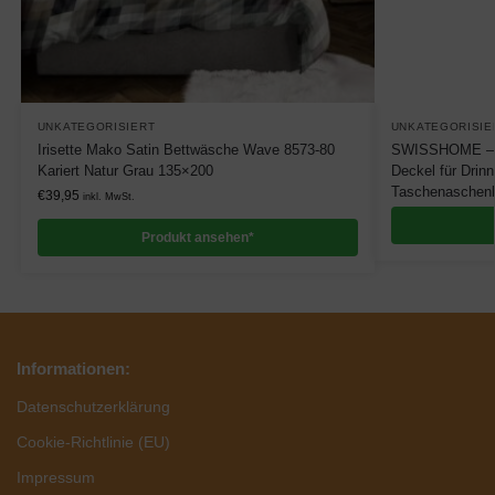
UNKATEGORISIERT
UNKATEGORISIE
Irisette Mako Satin Bettwäsche Wave 8573-80
SWISSHOME – G
Kariert Natur Grau 135×200
Deckel für Drin
Taschenaschenb
€
39,95
inkl. MwSt.
Produkt ansehen*
Informationen:
Datenschutzerklärung
Cookie-Richtlinie (EU)
Impressum