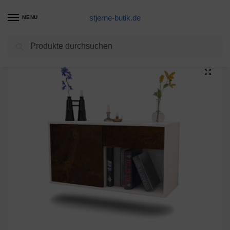
stjerne-butik.de
MENU
Suchen
Start
Unkategorisiert
Lowboard Portland, Rost, hängend (136x49x35cm)
/
/