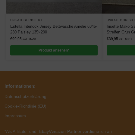
UNKATEGORISIERT
UNKATEGORISIE
Estella Interlock Jersey Bettwäsche Amelie 6346-
Irisette Mako S
230 Paisley 135×200
Streifen Grün G
€
99,95
€
39,95
inkl. MwSt.
inkl. MwSt.
Produkt ansehen*
Informationen:
Datenschutzerklärung
Cookie-Richtlinie (EU)
Impressum
*Als Affiliate- und -Ebay/Amazon-Partner verdiene ich an