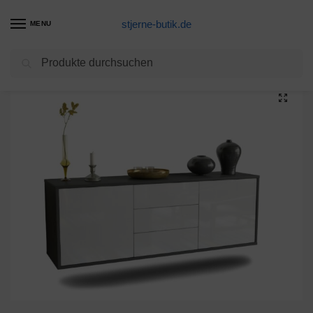
stjerne-butik.de
MENU
Suchen
Start
Unkategorisiert
Lowboard Oklahoma City, Weiß, hängend (136x49x35cm)
/
/