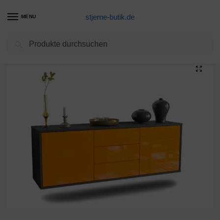
stjerne-butik.de
MENU
Suchen
Start
Unkategorisiert
Lowboard Oklahoma City, Orange, hängend (136x49x35cm)
/
/