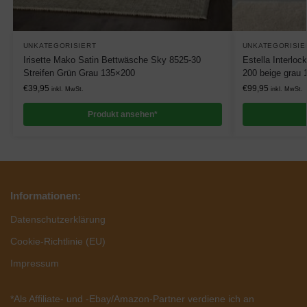
UNKATEGORISIERT
UNKATEGORISIE
Irisette Mako Satin Bettwäsche Sky 8525-30
Estella Interlo
Streifen Grün Grau 135×200
200 beige grau
€
39,95
€
99,95
inkl. MwSt.
inkl. MwSt.
Produkt ansehen*
Informationen:
Datenschutzerklärung
Cookie-Richtlinie (EU)
Impressum
*Als Affiliate- und -Ebay/Amazon-Partner verdiene ich an