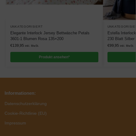
UNKATEGORISIERT
UNKATEGORISIE
Elegante Interlock Jersey Bettwäsche Petals
Estella Interloc
3601-1 Blumen Rosa 135×200
230 Blatt Silbe
€
139,95
€
99,95
inkl. MwSt.
inkl. MwSt.
Produkt ansehen*
Informationen:
Datenschutzerklärung
Cookie-Richtlinie (EU)
Impressum