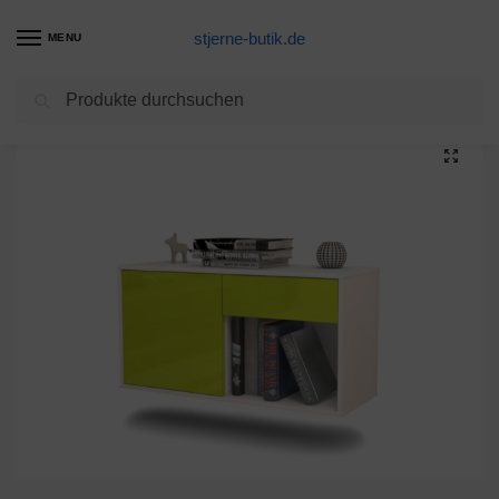
stjerne-butik.de
MENU
Suchen
Start
Unkategorisiert
Lowboard Jacksonville, Grün, hängend (92x49x35cm)
/
/