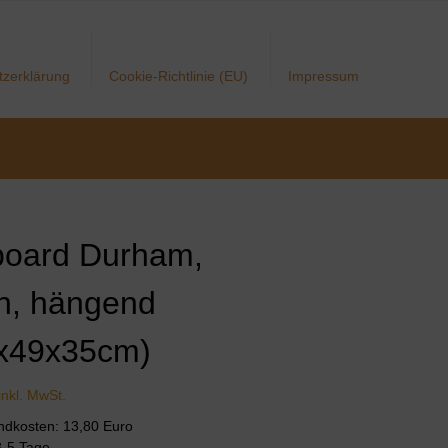
tzerklärung
Cookie-Richtlinie (EU)
Impressum
oard Durham,
n, hängend
x49x35cm)
inkl. MwSt.
andkosten: 13,80 Euro
 3-5 Tage