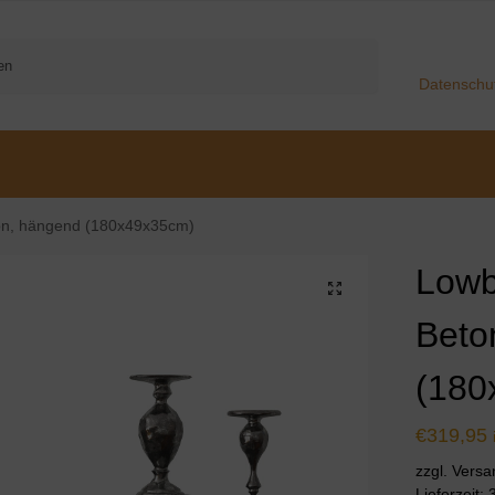
Suchen
Datenschu
n, hängend (180x49x35cm)
Lowb
Beto
(180
€
319,95
zzgl. Vers
Lieferzeit: