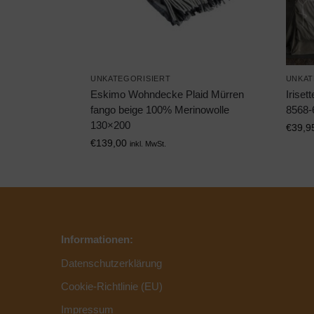
UNKATEGORISIERT
UNKAT
Eskimo Wohndecke Plaid Mürren
Irise
fango beige 100% Merinowolle
8568-
130×200
€
39,9
€
139,00
inkl. MwSt.
Informationen:
Datenschutzerklärung
Cookie-Richtlinie (EU)
Impressum