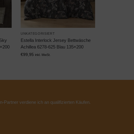
UNKATEGORISIERT
 Sky
Estella Interlock Jersey Bettwäsche
5×200
Achillea 6278-625 Blau 135×200
€
99,95
inkl. MwSt.
n-Partner verdiene ich an qualifizierten Käufen.