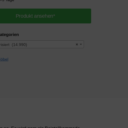
Produkt ansehen*
ategorien
isiert (14.990)
×