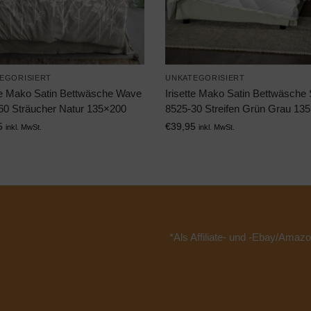
EGORISIERT
UNKATEGORISIERT
tte Mako Satin Bettwäsche Wave
Irisette Mako Satin Bettwäsche
60 Sträucher Natur 135×200
8525-30 Streifen Grün Grau 13
5
€
39,95
inkl. MwSt.
inkl. MwSt.
*Als Affiliate- und -Ebay/Amazo