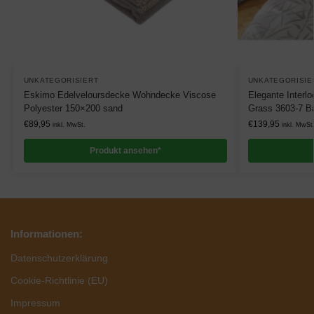
UNKATEGORISIERT
UNKATEGORISIE
Eskimo Edelveloursdecke Wohndecke Viscose
Elegante Interl
Polyester 150×200 sand
Grass 3603-7 
€
89,95
€
139,95
inkl. MwSt.
inkl. MwSt
Produkt ansehen*
Informationen:
Datenschutzerklärung
Cookie-Richtlinie (EU)
Impressum