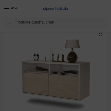
stjerne-butik.de
MENU
Suchen
Start
Unkategorisiert
Lowboard Columbus, Zeder, hängend (92x49x35cm)
/
/