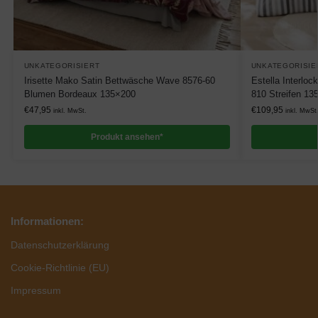
UNKATEGORISIERT
UNKATEGORISIE
Irisette Mako Satin Bettwäsche Wave 8576-60
Estella Interlo
Blumen Bordeaux 135×200
810 Streifen 13
€
47,95
€
109,95
inkl. MwSt.
inkl. MwSt
Produkt ansehen*
Informationen:
Datenschutzerklärung
Cookie-Richtlinie (EU)
Impressum