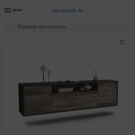
stjerne-butik.de
MENU
Suchen
Start
Unkategorisiert
Lowboard Chesapeake, Treibholz, hängend (180x49x35cm)
/
/