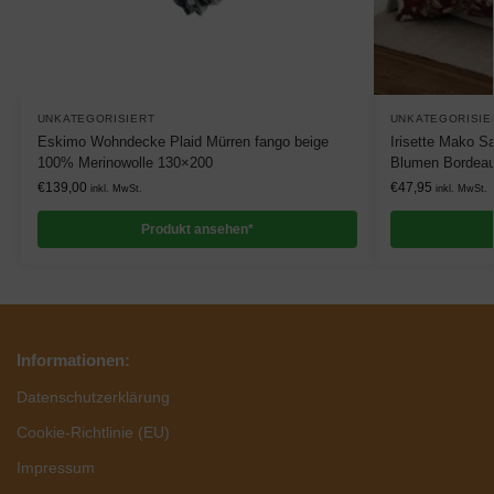
UNKATEGORISIERT
UNKATEGORISIE
Eskimo Wohndecke Plaid Mürren fango beige
Irisette Mako S
100% Merinowolle 130×200
Blumen Bordea
€
139,00
€
47,95
inkl. MwSt.
inkl. MwSt.
Produkt ansehen*
Informationen:
Datenschutzerklärung
Cookie-Richtlinie (EU)
Impressum