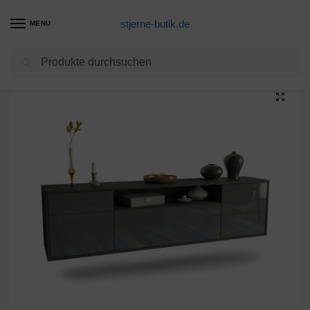
stjerne-butik.de
MENU
Suchen
Start
Unkategorisiert
Lowboard Chesapeake, Grau, hängend (180x49x35cm)
/
/