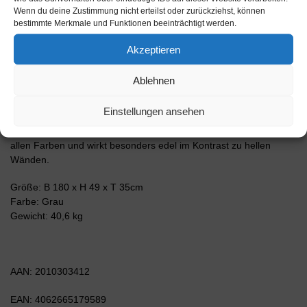
Lowboards gestaltet sich aufgrund der Aufbauanleitung mit
Wenn du deine Zustimmung nicht erteilst oder zurückziehst, können
grafischen Darstellungen und Illustrationen einfach und schnell.
bestimmte Merkmale und Funktionen beeinträchtigt werden.
Der Versand erfolgt innerhalb von 2-3 Werktagen. Dieses
Lowboard hat Gesamt-Maße von 180x49x35cm. Viel Platz, eine
Akzeptieren
leere Wand, kein passendes Möbelstück? Mit der Gesamtlänge
von ca. 1,80 Meter bietet dieser Schrank vielzählige
Ablehnen
Einsatzmöglichkeiten. Die Frontfarbe Hochglanz Graphit Grau ist
zeitlos, schlicht und daher für jeden Wohnbereich glänzend
Einstellungen ansehen
geeignet. Anthrazit, dunkelgrau oder granit – diese Farbtöne
bringen Stil & Glanz. Der anthrazit-matte Korpus harmoniert mit
allen Farben und wirkt besonders edel im Kontrast zu hellen
Wänden.
Größe: B 180 x H 49 x T 35cm
Farbe: Grau
Gewicht: 40,6 kg
AAN: 2010303412
EAN: 4062665179589