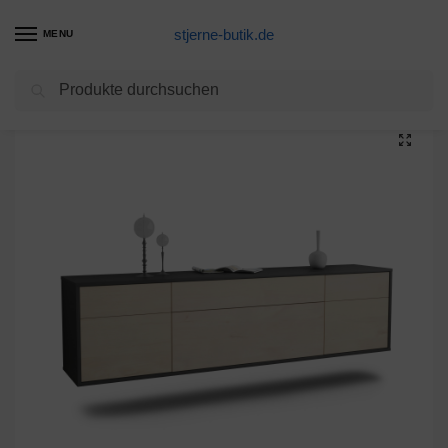
stjerne-butik.de
MENU
Suchen
Start
Unkategorisiert
Lowboard Baton Rouge, Zeder, hängend (180x49x35cm)
/
/