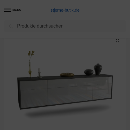
stjerne-butik.de
MENU
Suchen
Start
Unkategorisiert
Lowboard Baton Rouge, Weiß, hängend (180x49x35cm)
/
/