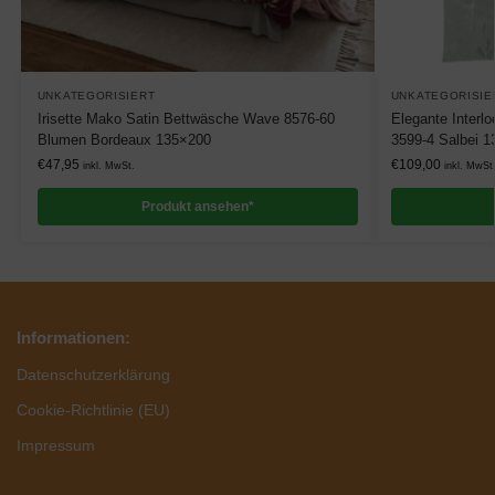
UNKATEGORISIERT
UNKATEGORISIE
Irisette Mako Satin Bettwäsche Wave 8576-60
Elegante Interl
Blumen Bordeaux 135×200
3599-4 Salbei 
€
47,95
€
109,00
inkl. MwSt.
inkl. MwSt
Produkt ansehen*
Informationen:
Datenschutzerklärung
Cookie-Richtlinie (EU)
Impressum