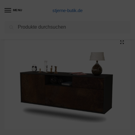
stjerne-butik.de
MENU
Suchen
Start
Unkategorisiert
Lowboard Atlanta, Rost, hängend (136x49x35cm)
/
/