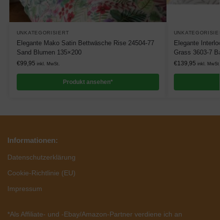
UNKATEGORISIERT
UNKATEGORISIE
Elegante Mako Satin Bettwäsche Rise 24504-77
Elegante Interl
Sand Blumen 135×200
Grass 3603-7 
€
99,95
€
139,95
inkl. MwSt.
inkl. MwSt
Produkt ansehen*
Informationen:
Datenschutzerklärung
Cookie-Richtlinie (EU)
Impressum
*Als Affiliate- und -Ebay/Amazon-Partner verdiene ich an