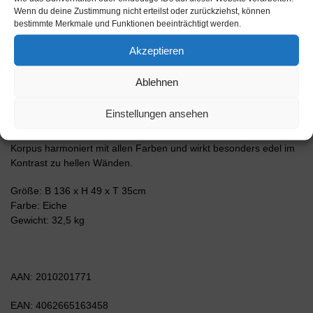
Lowboards gestaltet sich aufgrund der Aufbauanleitung mit
Wenn du deine Zustimmung nicht erteilst oder zurückziehst, können
grafischen Darstellungen und Illustrationen einfach und schnell.
bestimmte Merkmale und Funktionen beeinträchtigt werden.
Der Versand erfolgt innerhalb von 2-3 Werktagen. Dieses
Lowboard hat Gesamt-Maße von 136x49x35cm. Viel Platz, eine
Akzeptieren
leere Wand, kein passendes Möbelstück? Mit der Gesamtlänge
von ca. 1,36 Meter bietet dieser Schrank vielzählige
Ablehnen
Einsatzmöglichkeiten. Die Holz Front Eiche Nachbildung
überzeugt mit einem warmen, intensiven Braun sowie einer
Einstellungen ansehen
auffälligen Holzmaserung und sorgt mit seiner gelblichen
Holzoptik für eine rustikale Gemütlichkeit. Der anthrazit-matte
Korpus harmoniert mit allen Farben und wirkt besonders edel im
Kontrast zu hellen Wänden.
Größe: B 136 x H 49 x T 35cm
Farbe: Eiche
Gewicht: 32,5 kg
AAN: 2010201771
EAN: 4062665163458