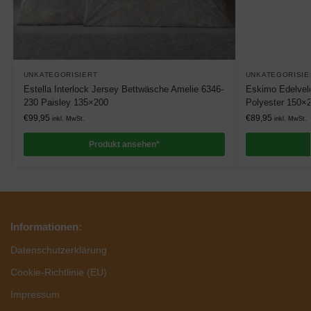
UNKATEGORISIERT
UNKATEGORISIE
Estella Interlock Jersey Bettwäsche Amelie 6346-
Eskimo Edelvel
230 Paisley 135×200
Polyester 150×
€
99,95
€
89,95
inkl. MwSt.
inkl. MwSt.
Produkt ansehen*
Informationen:
Datenschutzerklärung
Cookie-Richtlinie (EU)
Impressum