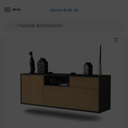
stjerne-butik.de
MENU
Suchen
Start
Unkategorisiert
Lowboard Atlanta, Eiche, hängend (136x49x35cm)
/
/