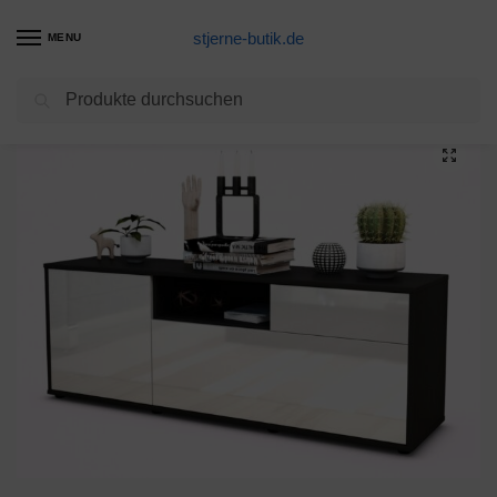
stjerne-butik.de
MENU
Suchen
Start
Unkategorisiert
Lowboard Amila, Weiß (136x49x35cm)
/
/