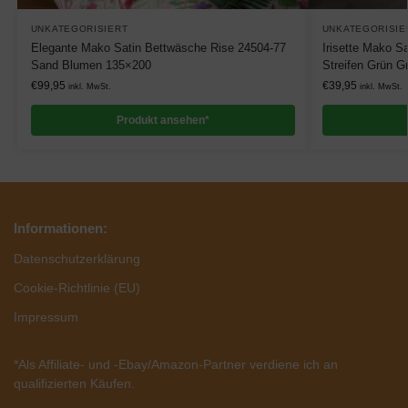
UNKATEGORISIERT
UNKATEGORISIE
Elegante Mako Satin Bettwäsche Rise 24504-77
Irisette Mako S
Sand Blumen 135×200
Streifen Grün G
€
99,95
€
39,95
inkl. MwSt.
inkl. MwSt.
Produkt ansehen*
Informationen:
Datenschutzerklärung
Cookie-Richtlinie (EU)
Impressum
*Als Affiliate- und -Ebay/Amazon-Partner verdiene ich an
qualifizierten Käufen.