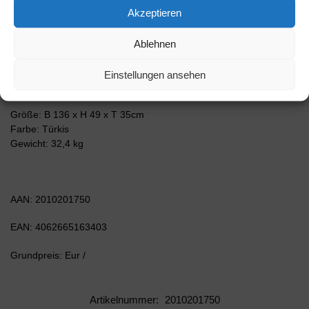
Akzeptieren
Einsatzmöglichkeiten. Die Frontfarbe im freundlichen
Lagunenblau bringt das schöne Wetter in jedes Zuhause. Das
Ablehnen
intensive Türkis erinnert an die Karibik und schafft tagtägich einen
zusätzlichen Erhoungsfaktor. Der anthrazit-matte Korpus
harmoniert mit allen Farben und wirkt besonders edel im Kontrast
Einstellungen ansehen
zu hellen Wänden.
Größe: B 136 x H 49 x T 35cm
Farbe: Türkis
Gewicht: 32,4 kg
AAN: 2010201750
EAN: 4062665163403
Grundpreis: Eur /
Artikelnummer:
2010201750