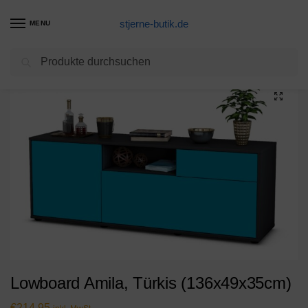
stjerne-butik.de
MENU
Suchen
Start
Unkategorisiert
Lowboard Amila, Türkis (136x49x35cm)
/
/
Lowboard Amila, Türkis (136x49x35cm)
€
214,95