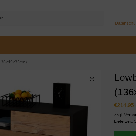
Suchen
Datenschu
(136x49x35cm)
Lowb
(136
€
214,95
zzgl. Vers
Lieferzeit: