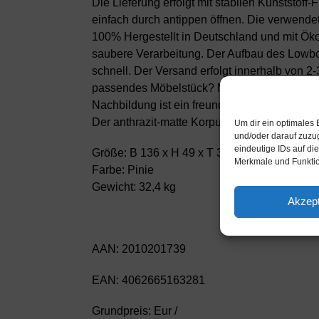
Die Lieferung erfolgt mit stabilen Kunststof
einfach durch antippen öffnen. Die verwende
100% Hergestellt in Deutschland und mit Öko
saubere Verarbeitung. Der Aufbau des Lowboar
schnell. Der Versand erfolgt innerhalb von
passendes Möbelstück? Mit der Gesamtlänge v
Nachbildung ist ein freundliches Braun mit f
Der anthrazit-matte Korpus harmoniert mit a
Um dir ein optimales 
und/oder darauf zuzu
eindeutige IDs auf di
Größe: B 136 x H 49 x T 35cm
Merkmale und Funktio
Farbe: Pinie
Gewicht: 32,4 kg
Akzept
AAN: 2010201739
EAN: 4062665163281
Grundpreis: Eur /