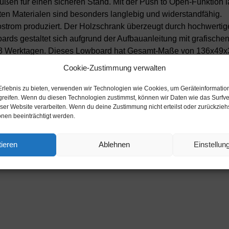
f-Füßen für einen sicheren Stand. Mit der Push to Open-Funktio
ten Materialen sind besonders langlebig und widerstandfähig.
strom produziert. Der Holzschrank überzeugt durch hochwertige
ds gestaltet sich aufgrund der Aufbauanleitung mit grafischen 
 2-3 Werktagen. Dieses Lowboard hat Gesamt-Maße von 136x49x35
on ca. 1,36 Meter bietet dieser Schrank vielzählige Einsatzmög
Cookie-Zustimmung verwalten
arblich abgesetzter Holzmaserung. Die Integrierung in Wohnräum
llen Farben und wirkt besonders edel im Kontrast zu hellen Wän
Erlebnis zu bieten, verwenden wir Technologien wie Cookies, um Geräteinformatio
greifen. Wenn du diesen Technologien zustimmst, können wir Daten wie das Surfve
eser Website verarbeiten. Wenn du deine Zustimmung nicht erteilst oder zurückzie
nen beeinträchtigt werden.
ieren
Ablehnen
Einstellu