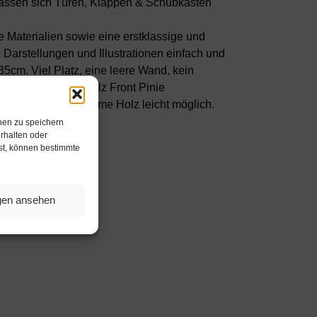
n lassen sich Türen, Klappen & Schubkästen
 Materialien sowie eine erstklassige und
Darstellungen und Illustrationen einfach und
cm. Viel Platz, eine leere Wand, kein
lichkeiten. Die Holz Front Pinie
e ist durch das warme Holz leicht möglich.
den.
nen zu speichern
rhalten oder
hst, können bestimmte
ngen ansehen