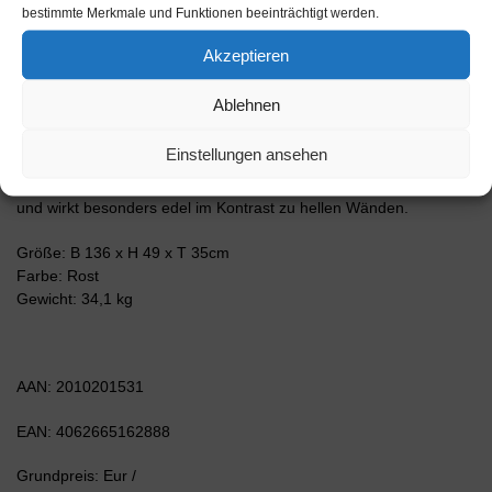
grafischen Darstellungen und Illustrationen einfach und schnell.
bestimmte Merkmale und Funktionen beeinträchtigt werden.
Der Versand erfolgt innerhalb von 2-3 Werktagen. Dieses
Lowboard hat Gesamt-Maße von 136x49x35cm. Viel Platz, eine
Akzeptieren
leere Wand, kein passendes Möbelstück? Mit der Gesamtlänge
von ca. 1,36 Meter bietet dieser Schrank vielzählige
Ablehnen
Einsatzmöglichkeiten. Die Frontfarbe Rost wirkt antik und verleiht
einen Retro Industrie-Look. Die Darstellung von alten, verwitterten
Einstellungen ansehen
oder verrosteten Metall / Eisen wirkt Rot-Braun bzw. Bronze-
Farben. Der anthrazit-matte Korpus harmoniert mit allen Farben
und wirkt besonders edel im Kontrast zu hellen Wänden.
Größe: B 136 x H 49 x T 35cm
Farbe: Rost
Gewicht: 34,1 kg
AAN: 2010201531
EAN: 4062665162888
Grundpreis: Eur /