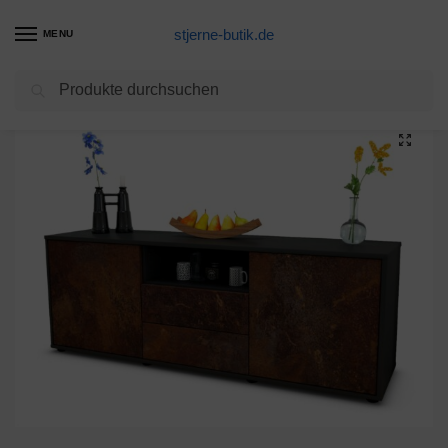
stjerne-butik.de
MENU
Suchen
Start
Unkategorisiert
Lowboard Ameriga, Rost (136x49x35cm)
/
/