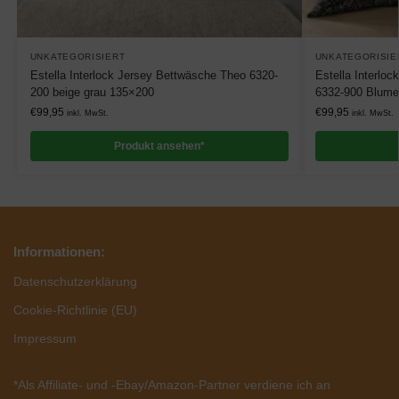
UNKATEGORISIERT
UNKATEGORISIE
Estella Interlock Jersey Bettwäsche Theo 6320-
Estella Interlo
200 beige grau 135×200
6332-900 Blum
€
99,95
€
99,95
inkl. MwSt.
inkl. MwSt.
Produkt ansehen*
Informationen:
Datenschutzerklärung
Cookie-Richtlinie (EU)
Impressum
*Als Affiliate- und -Ebay/Amazon-Partner verdiene ich an